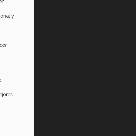
on
sonal y
por
o,
ejores