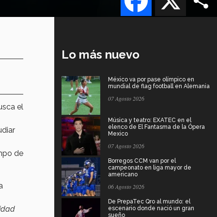
Lo más nuevo
México va por pase olímpico en
mundial de flag football en Alemania
07 Agosto 2026
usca el
Música y teatro: EXATEC en el
elenco de El Fantasma de la Ópera
udiar
Mexico
07 Agosto 2026
empo de
Borregos CCM van por el
campeonato en liga mayor de
americano
a
06 Agosto 2026
De PrepaTec Qro al mundo: el
nidad
escenario donde nació un gran
sueño