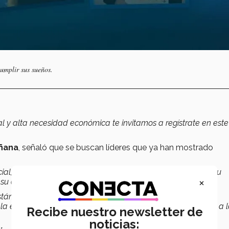
umplir sus sueños.
al y alta necesidad económica te invitamos a regístrate en este
añana
, señaló que se buscan líderes que ya han mostrado
ial, entonces queremos jóvenes que sí piensen en mejorar su
×
 su comunidad, en el país
.
están siempre preocupados por ayudar a los demás, que nos
la escuela o con el municipio, donde han estado ayudando a l
Recibe nuestro newsletter de
noticias: