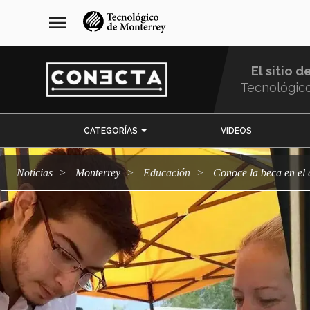
Pasar
navegación
menu
al
principal
contenido
principal
El sitio d
Tecnológic
Menu
CATEGORÍAS
VIDEOS
Comunidad
Noticias
Monterrey
Educación
Conoce la beca en el