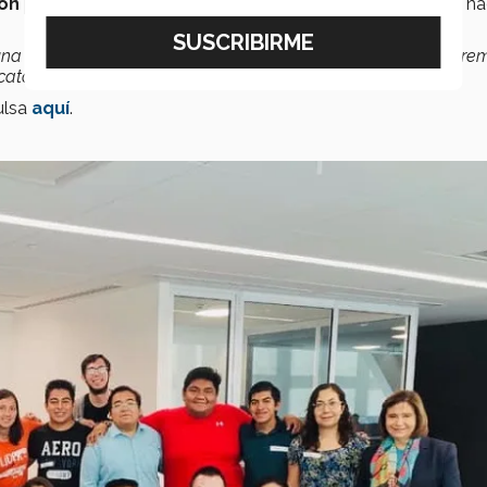
ón
para que se sumen, ya que hasta el momento solo 105 na
a población vibrante, capaz, resiliente, perseverante, y quere
catoria
”, explicó.
ulsa
aquí
.