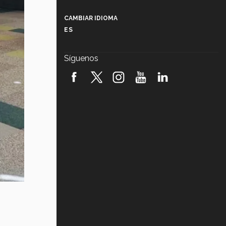
Más que un festival cultural: así es
la magia de VIBRART 2026 (video)
CAMBIAR IDIOMA
ES
Javier Guzmán: investigación con
impacto social (video)
Síguenos
¡México, en el top del mundial de
robótica FIRST 2026! (video)
Vida Tec: Pasión, disciplina y
básquetbol, con Gael Adame
(video)
¿Cómo es el Modelo Educativo
Tec? (video)
Vida Tec: Feminismo e Inteligencia
Artificial, Paola Ricaurte (video)