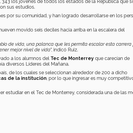
l 343 los jóvenes de todos los estados de la República que s
ron sus estudios.
es por su comunidad, y han logrado desarrollarse en los per
ven movido seis deciles hacia arriba en la escalera del
o de vida, una palanca que les permita escalar esta carrera 
tener mejor nivel de vida
”, indicó Ruiz.
oyado a los alumnos del
Tec de Monterrey
que carecían de
abía diversos Líderes del Mañana.
país, de los cuales se seleccionan alrededor de 200 a dicho
s de la institución
, por lo que ingresar es muy competitiv
r estudiar en el Tec de Monterrey, considerada una de las m