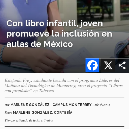
Con libro infantil, joven
promueve la inclusión en
aulas de México
Facebook
X
Estefanía Frey, estudiante becada con el programa Líderes del
Mañana del Tecnológico de Monterrey, creó el proyecto “Libros
con propósito” en Tabasco
Por
- 30/08/2023
MARLENE GONZÁLEZ | CAMPUS MONTERREY
Fotos
MARLENE GONZÁLEZ, CORTESÍA
Tiempo estimado de lectura:3 mins