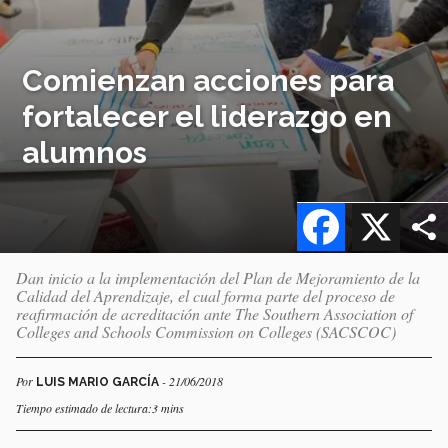
Comienzan acciones para
fortalecer el liderazgo en
alumnos
Facebook
X
Dan inicio a la implementación del Plan de Mejoramiento de la
Calidad del Aprendizaje, el cual forma parte del proceso de
reafirmación de acreditación ante The Southern Association of
Colleges and Schools Commission on Colleges (SACSCOC)
Por
- 21/06/2018
LUIS MARIO GARCÍA
Tiempo estimado de lectura:3 mins