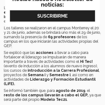
noticias:
La
visión
del
Tec
es
formar líderes con espíritu
emprendedor, sentido humano y competitivos
internacionalmente
, razón por la cual el Plan tiene
este enfoque, añadió el directivo.
Los talleres se realizaron en el campus Monterrey
el 20
y 21 de junio, además se brindará uno más el 29 de junio,
sumando la presencia de
69 profesores
de los
campus en los que iniciarán las actividades propias del
QEP.
Se explicó que las
acciones
a llevar a cabo para
fortalecer el liderazgo se impulsarán de manera
importante a través de actividades como el
Hi Tec!
(evento de inducción a los alumnos de nuevo ingreso),
los cursos de
introducción a la Carrera Profesional
,
proyectos de
Semana i
y
Semestre i
, así como en
actividades de
Liderazgo y Formación Estudiantil
(LiFE).
Se informó también que, para
agosto de 2019
, el
resto de los campus llevarán a cabo el QEP,
ya que
será parte del propio
Modelo Tec21
.