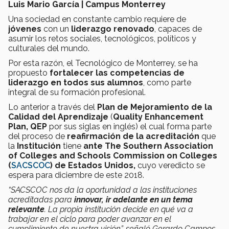
Luis Mario García | Campus Monterrey
Una sociedad en constante cambio requiere de
jóvenes
con un
liderazgo renovado
, capaces de
asumir los retos sociales, tecnológicos, políticos y
culturales del mundo.
Por esta razón, el Tecnológico de Monterrey, se ha
propuesto
fortalecer las competencias de
liderazgo en todos sus alumnos
, como parte
integral de su formación profesional.
Lo anterior a través del
Plan de Mejoramiento de la
Calidad del Aprendizaje
(
Quality Enhancement
Plan, QEP
por sus siglas en inglés) el cual forma parte
del proceso de
reafirmación de la acreditación
que
la
Institución
tiene
ante The Southern Association
of Colleges and Schools Commission on Colleges
(
SACSCOC
) de Estados Unidos,
cuyo veredicto se
espera para diciembre de este 2018.
“SACSCOC nos da la oportunidad a las instituciones
acreditadas para
innovar, ir adelante en un tema
relevante
. La propia institución decide en qué va a
trabajar en el ciclo para poder avanzar en el
cumplimiento de nuestra visión”, señaló Gerardo Campos,