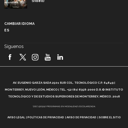
(video)
Más que un festival cultural: así es la magia de
VIBRART 2026 (video)
CAMBIAR IDIOMA
ES
Javier Guzmán: investigación con impacto social
(video)
Síguenos
¡México, en el top del mundial de robótica FIRST
2026! (video)
Vida Tec: Pasión, disciplina y básquetbol, con Gael
Adame (video)
A
AV. EUGENIO GARZA SADA 2501 SUR COL. TECNOLÓGICO C.P. 64849 |
L
¿Cómo es el Modelo Educativo Tec? (video)
MONTERREY, NUEVO LEÓN, MÉXICO | TEL. +52 (81) 8358-2000 D.R.© INSTITUTO
TECNOLÓGICO Y DE ESTUDIOS SUPERIORES DE MONTERREY, MÉXICO. 2018
Vida Tec: Feminismo e Inteligencia Artificial, Paola
*DEC-520912 PROGRAMAS EN MODALIDAD ESCOLARIZADA.
Ricaurte (video)
AVISO LEGAL
POLÍTICAS DE PRIVACIDAD
AVISO DE PRIVACIDAD
SOBRE EL SITIO