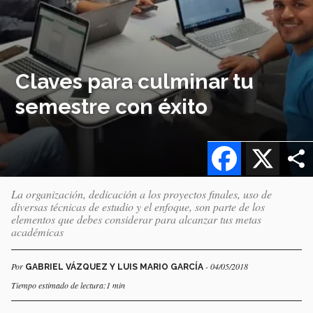
Claves para culminar tu
semestre con éxito
Facebook
X
La organización, dedicación a los proyectos finales, uso de
diversas técnicas de estudio y el enfoque, son parte de los
elementos que debes considerar para alcanzar tus metas
académicas
Por
- 04/05/2018
GABRIEL VÁZQUEZ Y LUIS MARIO GARCÍA
Tiempo estimado de lectura:1 min