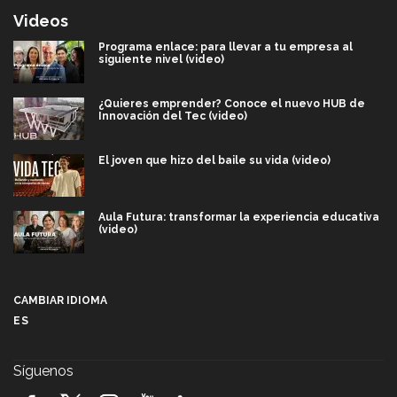
Videos
Programa enlace: para llevar a tu empresa al
siguiente nivel (video)
¿Quieres emprender? Conoce el nuevo HUB de
Innovación del Tec (video)
El joven que hizo del baile su vida (video)
Aula Futura: transformar la experiencia educativa
(video)
Más que un festival cultural: así es la magia de
VIBRART 2026 (video)
CAMBIAR IDIOMA
ES
Javier Guzmán: investigación con impacto social
(video)
Síguenos
¡México, en el top del mundial de robótica FIRST