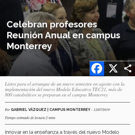
Celebran profesores
Reunión Anual en campus
Monterrey
Facebook
X
Listos para el arranque de un nuevo semestre en agosto con la
implementación del nuevo Modelo Educativo TEC21, más de
800 catedráticos se preparan en el campus Monterrey
Por
- 12/07/2019
GABRIEL VÁZQUEZ | CAMPUS MONTERREY
Tiempo estimado de lectura:2 mins
Innovar en la enseñanza a través del nuevo Modelo