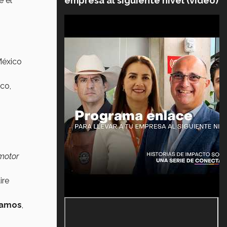
empresa al siguiente nivel (video)
e el
México
ico,
 motor
ire
ramos
,