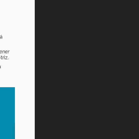
tá
tener
triz.
a