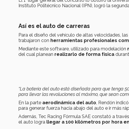
El 1° lugar general del concurso lo obtuvo la Univ
Instituto Politécnico Nacional (IPN), logró la segund
Así es el auto de carreras
Para el diseño del vehículo de altas velocidades, la
trabajaron con
herramientas profesionales com
Mediante este software, utilizado para modelación
del cual planean
realizarlo de forma física
durant
“La batería del auto está diseñada para que tenga 504
para llevar las revoluciones al máximo, que sean com
En la parte
aerodinámica del auto
, Rendón indicó
para generar fuerza hacia abajo del auto e ir más rá
Además, Tec Racing Fórmula SAE constató a través
el auto logra
llegar a 100 kilómetros por hora e