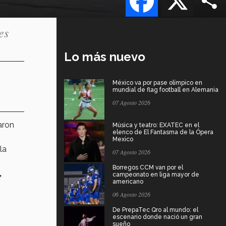
es
Lo más nuevo
México va por pase olímpico en
mundial de flag football en Alemania
07 Agosto 2026
aron
Música y teatro: EXATEC en el
elenco de El Fantasma de la Ópera
Mexico
la
07 Agosto 2026
Borregos CCM van por el
,
campeonato en liga mayor de
americano
06 Agosto 2026
De PrepaTec Qro al mundo: el
escenario donde nació un gran
sueño