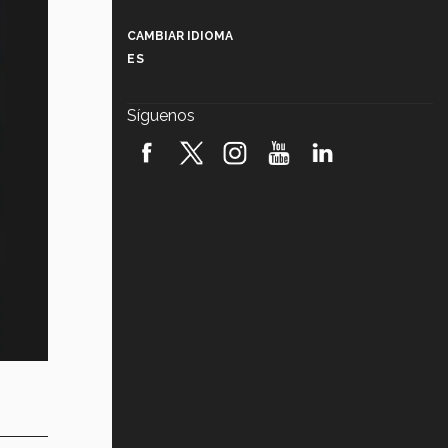
Más que un festival cultural: así es
la magia de VIBRART 2026 (video)
CAMBIAR IDIOMA
ES
Javier Guzmán: investigación con
impacto social (video)
Síguenos
¡México, en el top del mundial de
robótica FIRST 2026! (video)
Vida Tec: Pasión, disciplina y
básquetbol, con Gael Adame
(video)
¿Cómo es el Modelo Educativo
Tec? (video)
Vida Tec: Feminismo e Inteligencia
Artificial, Paola Ricaurte (video)