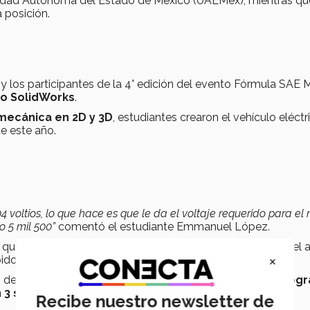
ersidad Autónoma del Estado de México (UAEMex), mientras qu
a posición.
s y los participantes de la 4° edición del evento Fórmula SAE 
o SolidWorks
.
mecánica en 2D y 3D
, estudiantes crearon el vehículo eléctr
e este año.
 voltios, lo que hace es que le da el voltaje requerido para el
o 5 mil 500”
comentó el estudiante Emmanuel López.
 que se trabajó con
downforce
, el cual consiste en utilizar el a
×
pido en curvas.
 de un código de simulación que, con un peso de
300 kilog
n 3 segundos
.
Recibe nuestro newsletter de