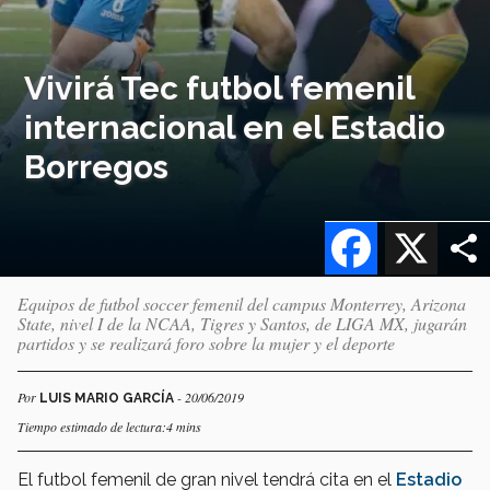
Vivirá Tec futbol femenil
internacional en el Estadio
Borregos
Facebook
X
Equipos de futbol soccer femenil del campus Monterrey, Arizona
State, nivel I de la NCAA, Tigres y Santos, de LIGA MX, jugarán
partidos y se realizará foro sobre la mujer y el deporte
Por
- 20/06/2019
LUIS MARIO GARCÍA
Tiempo estimado de lectura:4 mins
El futbol femenil de gran nivel tendrá cita en el
Estadio