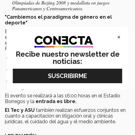
Olimpiadas de Beijing 2008 y medallista en juegos
Panamericanos y Centroamericanos.
"Cambiemos el paradigma de género en el
deporte"
Especialistas hablarán sobre la forma de romper los
×
estigmas, estereotipos y comportamientos que inhiben
el desarrollo de las mujeres en el deporte profesional.
Participan:
Recibe nuestro newsletter de
Marion Reimers,
cronista de Fox Sports y egresada del Tec,
noticias:
primera mujer en narrar una final de Champions League.
Alejandra Haas,
presidenta del Consejo Nacional para
Prevenir la Discriminación (CONAPRED).
Felisa González,
directora del Centro de Reconocimiento a
la Dignidad Humana.
El evento se realizará a las 16:00 horas en el Estadio
Borregos y la
entrada es libre.
El Tec y ASU
también realizan esfuerzos conjuntos en
cuanto a capacitación en litigación oral y clínicas
jurídicas, el cuidado del agua y el medio ambiente.