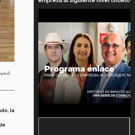
empresa al siguiente nivel (video)
mpbell,
do, la
 de