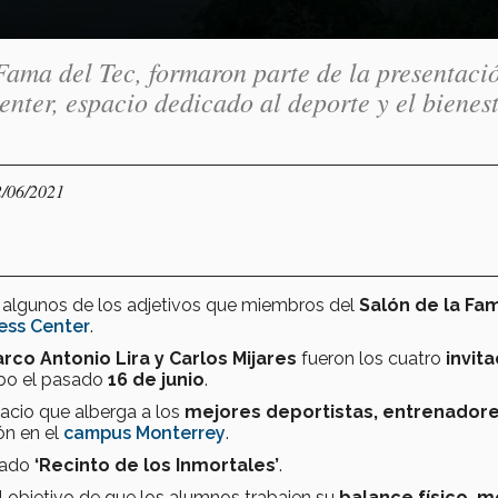
Fama del Tec, formaron parte de la presentaci
enter, espacio dedicado al deporte y el bienes
2/06/2021
n algunos de los adjetivos que miembros del
Salón de la Fa
ess Center
.
rco Antonio Lira y Carlos Mijares
fueron los cuatro
invit
abo el pasado
16 de junio
.
acio que alberga a los
mejores deportistas, entrenadore
ión en el
campus Monterrey
.
mado
‘Recinto de los Inmortales’
.
 el objetivo de que los alumnos trabajen su
balance físico, m