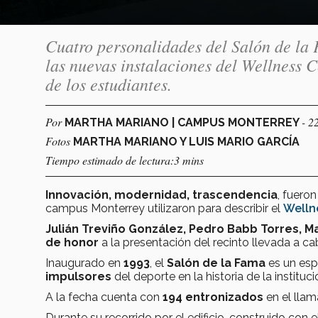
Cuatro personalidades del Salón de la 
las nuevas instalaciones del Wellness C
de los estudiantes.
Por
- 2
MARTHA MARIANO | CAMPUS MONTERREY
Fotos
MARTHA MARIANO Y LUIS MARIO GARCÍA
Tiempo estimado de lectura:3 mins
Innovación, modernidad, trascendencia
, fuero
campus Monterrey utilizaron para describir el
Welln
Julián Treviño González, Pedro Babb Torres, Ma
de honor
a la presentación del recinto llevada a c
Inaugurado en
1993
, el
Salón de la Fama
es un esp
impulsores
del deporte en la historia de la instituc
A la fecha cuenta con
194 entronizados
en el lla
Durante su recorrido por el edificio, construido con