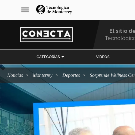
Pasar
navegación
menu
al
principal
contenido
principal
El sitio d
Tecnológic
Menu
CATEGORÍAS
VIDEOS
Comunidad
Noticias
Monterrey
deportes
Sorprende Wellness Ce