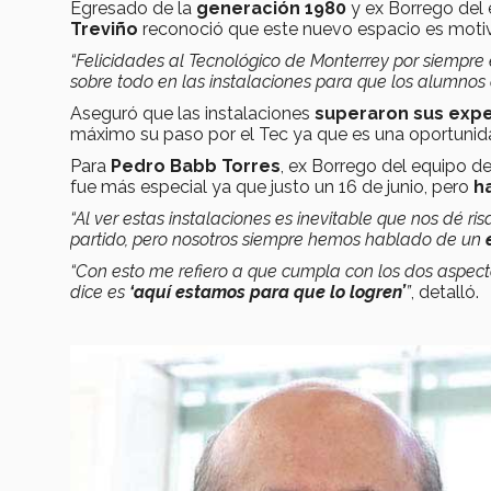
Egresado de la
generación 1980
y ex Borrego del
Treviño
reconoció que este nuevo espacio es motiv
“Felicidades al Tecnológico de Monterrey por siempre 
sobre todo en las instalaciones para que los alumnos 
Aseguró que las instalaciones
superaron sus expe
máximo su paso por el Tec ya que es una oportunida
Para
Pedro Babb Torres
, ex Borrego del equipo d
fue más especial ya que justo un 16 de junio, pero
h
“Al ver estas instalaciones es inevitable que nos dé 
partido, pero nosotros siempre hemos hablado de un
“Con esto me refiero a que cumpla con los dos aspecto
dice es
‘aquí estamos para que lo logren’
”
, detalló.