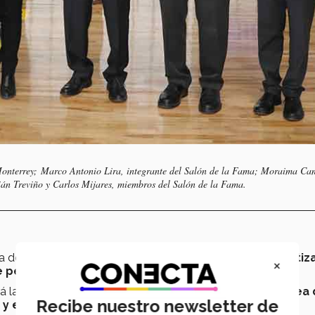
Monterrey;
Marco Antonio Lira, integrante del Salón de la Fama; Moraima Ca
ián Treviño y Carlos Mijares, miembros del Salón de la Fama.
a de la Arena Tec donde se encuentra el
gimnasio climatiza
×
 pesas y sala de fitness
.
á las disciplinas de
yoga, meditación, mindfulness, área
Recibe nuestro newsletter de
 ejercicios de aerobics, abdomen, pilates, etc
.