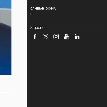
Más que un festival cultural: así es
la magia de VIBRART 2026 (video)
CAMBIAR IDIOMA
ES
Javier Guzmán: investigación con
impacto social (video)
Síguenos
¡México, en el top del mundial de
robótica FIRST 2026! (video)
Vida Tec: Pasión, disciplina y
básquetbol, con Gael Adame
(video)
¿Cómo es el Modelo Educativo
Tec? (video)
Vida Tec: Feminismo e Inteligencia
Artificial, Paola Ricaurte (video)