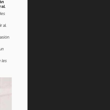
ián
ral
.
des
r al
asión
 un
 les