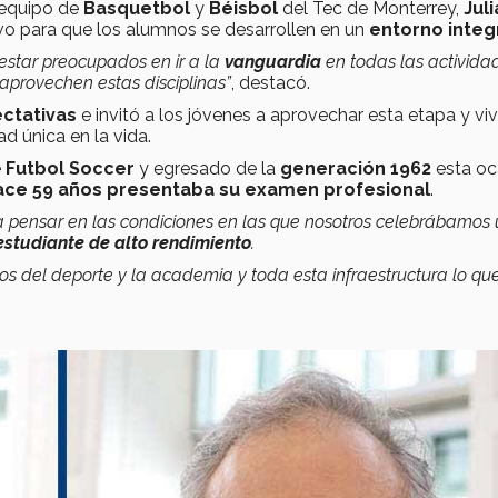
 equipo de
Basquetbol
y
Béisbol
del Tec de Monterrey,
Jul
o para que los alumnos se desarrollen en un
entorno integ
estar preocupados en ir a la
vanguardia
en todas las activida
aprovechen estas disciplinas”
, destacó.
ctativas
e invitó a los jóvenes a aprovechar esta etapa y vivi
d única en la vida.
e
Futbol Soccer
y egresado de la
generación 1962
esta oc
ace 59 años presentaba su examen profesional
.
risa pensar en las condiciones en las que nosotros celebrábamos
estudiante de alto rendimiento
.
s del deporte y la academia y toda esta infraestructura lo que