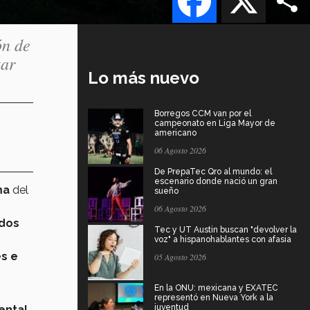
ón de
tar
Lo más nuevo
Borregos CCM van por el
campeonato en Liga Mayor de
americano
06 Agosto 2026
De PrepaTec Qro al mundo: el
escenario donde nació un gran
ma
del
sueño
06 Agosto 2026
ados
Tec y UT Austin buscan "devolver la
voz" a hispanohablantes con afasia
s e
05 Agosto 2026
En la ONU: mexicana y EXATEC
representó en Nueva York a la
juventud
ental