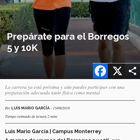
Prepárate para el Borregos
5 y 10K
Facebook
X
La carrera ya está próxima y aún puedes participar con una
preparación adecuada tanto física como mental
Por
- 15/08/2018
LUIS MARIO GARCÍA
Tiempo estimado de lectura:2 mins
Luis Mario García | Campus Monterrey