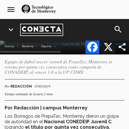
¡Pentacampeones! Triunfo
Pasar
navegación
menu
al
principal
nacional histórico de
contenido
Borregos PrepaTec Mty
principal
search
expand_more
Facebook
X
Noticias
Monterrey
deportes
Equipo de futbol soccer varonil de PrepaTec, Monterrey se
corona por quinta vez consecutiva como campeón de
CONADEIP, al vencer 1-0 a la UP CDMX
Por
- 07/05/2019
REDACCIÓN
Tiempo estimado de lectura:2 mins
Por Redacción | campus Monterrey
Los Borregos de PrepaTec, Monterrey dieron un golpe
de autoridad en el
Nacional CONEDEIP Juvenil C
,
logrando
el título por quinta vez consecutiva.