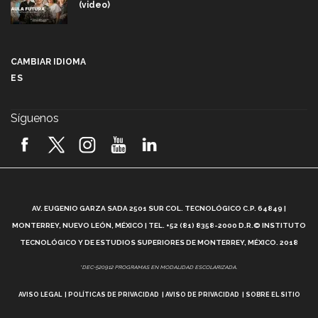
(video)
Más que un festival cultural: así es la magia de
VIBRART 2026 (video)
CAMBIAR IDIOMA
ES
Javier Guzmán: investigación con impacto social
(video)
Síguenos
¡México, en el top del mundial de robótica FIRST
2026! (video)
Vida Tec: Pasión, disciplina y básquetbol, con Gael
Adame (video)
A
AV. EUGENIO GARZA SADA 2501 SUR COL. TECNOLÓGICO C.P. 64849 |
L
¿Cómo es el Modelo Educativo Tec? (video)
MONTERREY, NUEVO LEÓN, MÉXICO | TEL. +52 (81) 8358-2000 D.R.© INSTITUTO
TECNOLÓGICO Y DE ESTUDIOS SUPERIORES DE MONTERREY, MÉXICO. 2018
Vida Tec: Feminismo e Inteligencia Artificial, Paola
*DEC-520912 PROGRAMAS EN MODALIDAD ESCOLARIZADA.
Ricaurte (video)
AVISO LEGAL
POLÍTICAS DE PRIVACIDAD
AVISO DE PRIVACIDAD
SOBRE EL SITIO