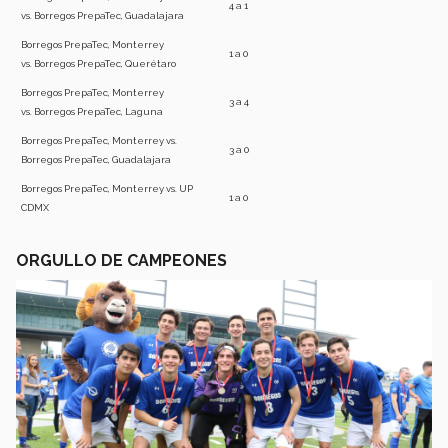
4 a 1
vs. Borregos PrepaTec, Guadalajara
Borregos PrepaTec, Monterrey
1 a 0
vs. Borregos PrepaTec, Querétaro
Borregos PrepaTec, Monterrey
3 a 4
vs. Borregos PrepaTec, Laguna
Borregos PrepaTec, Monterrey vs.
3 a 0
Borregos PrepaTec, Guadalajara
Borregos PrepaTec, Monterrey vs. UP
1 a 0
CDMX
ORGULLO DE CAMPEONES