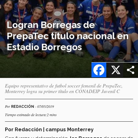
Logran Borregas de
PrepaTec título nacional en
Estadio Borregos
Facebook
X
Equipo representativo de futbol soccer femenil de PrepaTec,
Monterrey logra su primer título en CONADEIP Juvenil C
Por
- 07/05/2019
REDACCIÓN
Tiempo estimado de lectura:2 mins
Por Redacción | campus Monterrey