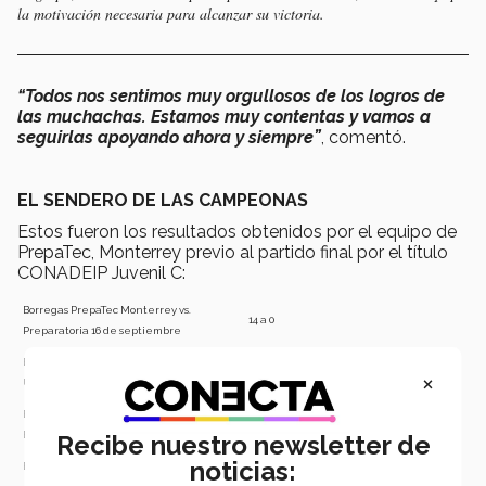
la motivación necesaria para alcanzar su victoria.
“Todos nos sentimos muy orgullosos de los logros de
las muchachas. Estamos muy contentas y vamos a
seguirlas apoyando ahora y siempre”
, comentó.
EL SENDERO DE LAS CAMPEONAS
Estos fueron los resultados obtenidos por el equipo de
PrepaTec, Monterrey previo al partido final por el título
CONADEIP Juvenil C:
Borregas PrepaTec Monterrey vs.
14 a 0
Preparatoria 16 de septiembre
Borregas PrepaTec Monterrey vs.
7 a 0
×
UNITESBA
Borregas PrepaTec Monterrey vs.
2 a 0
Borregas PrepaTec CEM
Recibe nuestro newsletter de
noticias:
Borregas PrepaTec Monterrey vs. IPEF
2 a 1