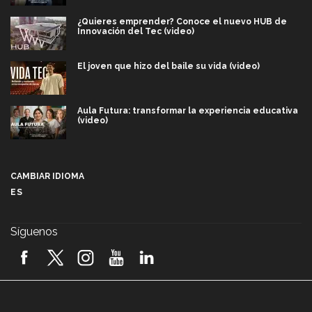
¿Quieres emprender? Conoce el nuevo HUB de
Innovación del Tec (video)
El joven que hizo del baile su vida (video)
Aula Futura: transformar la experiencia educativa
(video)
Más que un festival cultural: así es la magia de
VIBRART 2026 (video)
CAMBIAR IDIOMA
ES
Javier Guzmán: investigación con impacto social
(video)
Síguenos
¡México, en el top del mundial de robótica FIRST
2026! (video)
Vida Tec: Pasión, disciplina y básquetbol, con Gael
Adame (video)