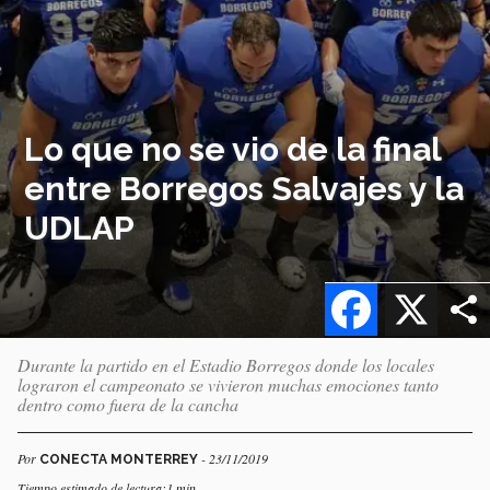
Lo que no se vio de la final
entre Borregos Salvajes y la
UDLAP
Facebook
X
Durante la partido en el Estadio Borregos donde los locales
lograron el campeonato se vivieron muchas emociones tanto
dentro como fuera de la cancha
Por
- 23/11/2019
CONECTA MONTERREY
Tiempo estimado de lectura:1 min