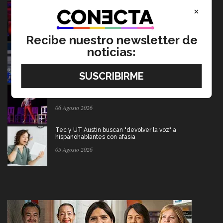
Música y teatro: EXATEC en el elenco de El Fantasma
×
de la Ópera México
07 Agosto 2026
Recibe nuestro newsletter de
Borregos CCM van por el campeonato en liga mayor de
noticias:
americano
06 Agosto 2026
Del escenario de PrepaTec Qro al teatro musical en
Estados Unidos
06 Agosto 2026
Tec y UT Austin buscan "devolver la voz" a
hispanohablantes con afasia
05 Agosto 2026