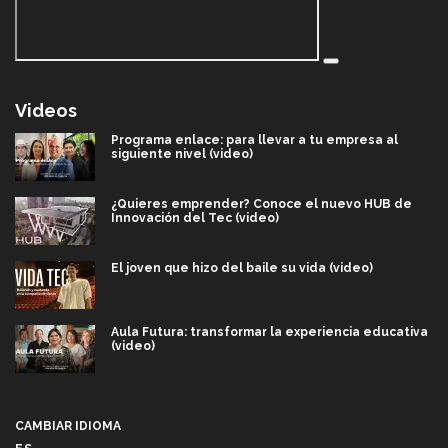
Videos
Programa enlace: para llevar a tu empresa al
siguiente nivel (video)
¿Quieres emprender? Conoce el nuevo HUB de
Innovación del Tec (video)
El joven que hizo del baile su vida (video)
Aula Futura: transformar la experiencia educativa
(video)
Más que un festival cultural: así es la magia de
VIBRART 2026 (video)
CAMBIAR IDIOMA