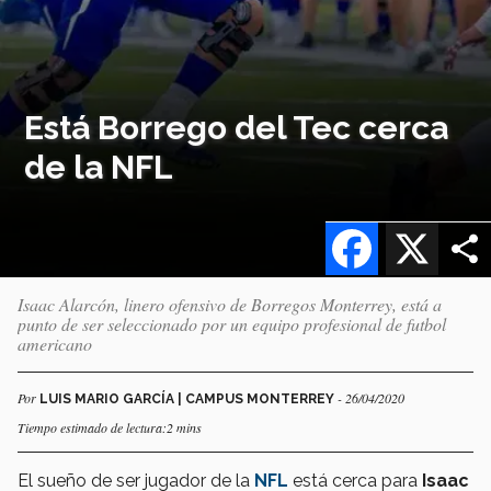
Está Borrego del Tec cerca
de la NFL
Facebook
X
Isaac Alarcón, linero ofensivo de Borregos Monterrey, está a
punto de ser seleccionado por un equipo profesional de futbol
americano
Por
- 26/04/2020
LUIS MARIO GARCÍA | CAMPUS MONTERREY
Tiempo estimado de lectura:2 mins
El sueño de ser jugador de la
NFL
está cerca para
Isaac