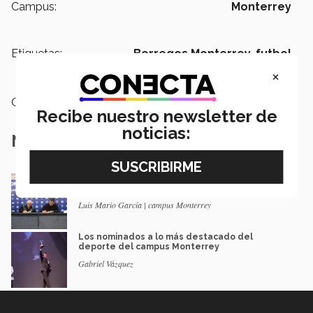
Campus:
Monterrey
Etiquetas:
Borregos Monterrey,
futbol
americano,
NFL
×
Categoría:
Deportes
Recibe nuestro newsletter de
noticias:
Notas Relacionadas
Reunifican al futbol americano colegial en
México; inicia nueva era
Luis Mario García | campus Monterrey
Los nominados a lo más destacado del
deporte del campus Monterrey
Gabriel Vázquez