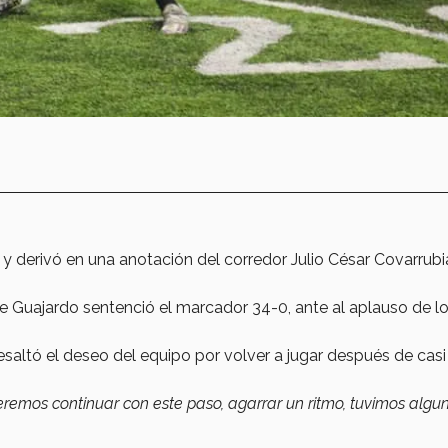
 y derivó en una anotación del corredor Julio César Covarrub
e Guajardo sentenció el marcador 34-0, ante al aplauso de lo
esaltó el deseo del equipo por volver a jugar después de cas
emos continuar con este paso, agarrar un ritmo, tuvimos algu