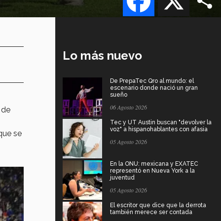
Lo más nuevo
De PrepaTec Qro al mundo: el
escenario donde nació un gran
sueño
06 Agosto 2026
 de
Tec y UT Austin buscan "devolver la
voz" a hispanohablantes con afasia
 que se
05 Agosto 2026
En la ONU: mexicana y EXATEC
representó en Nueva York a la
juventud
05 Agosto 2026
El escritor que dice que la derrota
también merece ser contada