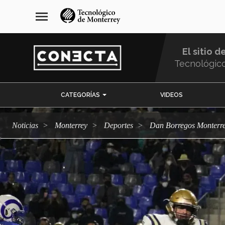
Pasar
navegación
menu
al
principal
contenido
principal
El sitio d
Tecnológic
Menu
CATEGORÍAS
VIDEOS
Comunidad
Noticias
Monterrey
deportes
Dan Borregos Monterr