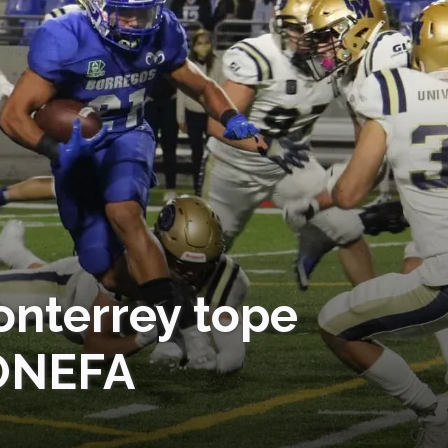
nterrey tope
 ONEFA