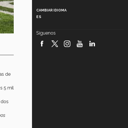
Más que un festival cultural: así es
la magia de VIBRART 2026 (video)
CAMBIAR IDIOMA
ES
Javier Guzmán: investigación con
impacto social (video)
Síguenos
¡México, en el top del mundial de
robótica FIRST 2026! (video)
Vida Tec: Pasión, disciplina y
básquetbol, con Gael Adame
(video)
ias de
¿Cómo es el Modelo Educativo
Tec? (video)
s 5 mil
Vida Tec: Feminismo e Inteligencia
Artificial, Paola Ricaurte (video)
i dos
nos