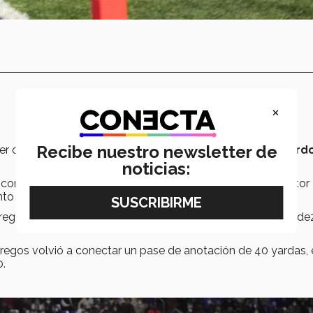
×
Recibe nuestro newsletter de
mer cuarto gracias a un gol de campo de
Leonardo Guajard
noticias:
y con un pase de 23 yardas de Sebastián Hernández a Héctor
nto extra de Guajardo.
rregos volvió a anotar con un pase de 17 yardas de Hernánde
regos volvió a conectar un pase de anotación de 40 yardas, 
0.