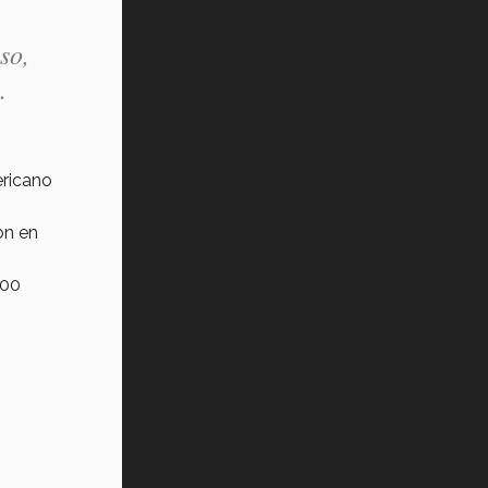
so,
.
ericano
on en
:00