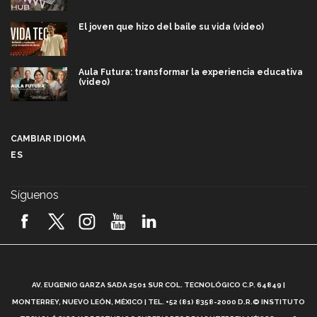
El joven que hizo del baile su vida (video)
Aula Futura: transformar la experiencia educativa
(video)
Más que un festival cultural: así es la magia de
VIBRART 2026 (video)
CAMBIAR IDIOMA
ES
Javier Guzmán: investigación con impacto social
(video)
Síguenos
¡México, en el top del mundial de robótica FIRST
2026! (video)
Vida Tec: Pasión, disciplina y básquetbol, con Gael
Adame (video)
A
AV. EUGENIO GARZA SADA 2501 SUR COL. TECNOLÓGICO C.P. 64849 |
L
¿Cómo es el Modelo Educativo Tec? (video)
MONTERREY, NUEVO LEÓN, MÉXICO | TEL. +52 (81) 8358-2000 D.R.© INSTITUTO