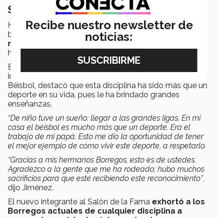
Sobresaliente en béisbol
Recibe nuestro newsletter de
Houston Jiménez, quien perteneció a la generación de
beisbolistas que
consiguieron nueve campeonatos
noticias:
nacionales para el campus Monterrey
, fue también
honrado en la ceremonia.
El egresado de Ingeniero Industrial y de Sistemas y que
ingresa a la categoría de Atleta en la disciplina de
Béisbol, destacó que esta disciplina ha sido más que un
deporte en su vida, pues le ha brindado grandes
enseñanzas.
“De niño tuve un sueño: llegar a las grandes ligas. En mi
casa el béisbol es mucho más que un deporte. Era el
trabajo de mi papá. Esto me dio la oportunidad de tener
el mejor ejemplo de cómo vivir este deporte, a respetarlo.
“Gracias a mis hermanos Borregos, esto es de ustedes.
Agradezco a la gente que me ha rodeado; hubo muchos
sacrificios para que esté recibiendo este reconocimiento”
,
dijo Jiménez.
El nuevo integrante al Salón de la Fama
exhortó a los
Borregos actuales de cualquier disciplina a