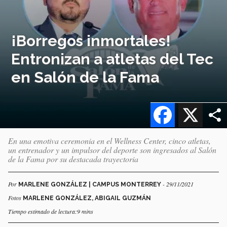
¡Borregos inmortales!
Entronizan a atletas del Tec
en Salón de la Fama
Facebook
X
En una emotiva ceremonia en el Wellness Center, cinco atletas,
un entrenador y un impulsor del deporte son ingresados al Salón
de la Fama por su destacada trayectoria
Por
- 29/11/2021
MARLENE GONZÁLEZ | CAMPUS MONTERREY
Fotos
MARLENE GONZÁLEZ, ABIGAIL GUZMÁN
Tiempo estimado de lectura:9 mins