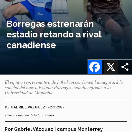
Borregas estrenarán
estadio retando a rival
canadiense
Facebook
X
El equipo representativo de futbol soccer femenil inaugurará la
cancha del nuevo Estadio Borregos cuando enfrente a la
Universidad de Manitoba
Por
- 02/05/2019
GABRIEL VÁZQUEZ
Tiempo estimado de lectura:2 mins
Por Gabriel Vázquez | campus Monterrey