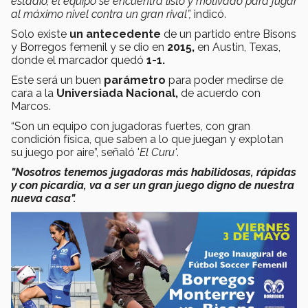
estadio, el equipo se encuentra listo y motivado para jugar
al máximo nivel contra un gran rival”,
indicó.
Solo existe
un antecedente
de un partido entre Bisons
y Borregos femenil y se dio en
2015,
en Austin, Texas,
donde el marcador quedó
1-1.
Este será un buen
parámetro
para poder medirse de
cara a la
Universiada Nacional,
de acuerdo con
Marcos.
“Son un equipo con jugadoras fuertes, con gran
condición física, que saben a lo que juegan y explotan
su juego por aire”, señaló '
El Curu'
.
"Nosotros tenemos jugadoras más habilidosas, rápidas
y con picardía, va a ser un gran juego digno de nuestra
nueva casa".