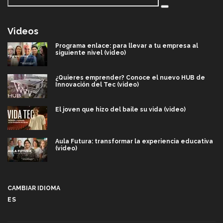
Videos
Programa enlace: para llevar a tu empresa al
siguiente nivel (video)
¿Quieres emprender? Conoce el nuevo HUB de
Innovación del Tec (video)
El joven que hizo del baile su vida (video)
Aula Futura: transformar la experiencia educativa
(video)
Más que un festival cultural: así es la magia de
VIBRART 2026 (video)
CAMBIAR IDIOMA
ES
Javier Guzmán: investigación con impacto social
(video)