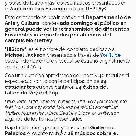
y obras de teatro más representativos presentados en
el
Auditorio Luis Elizondo
se creó
REPLAyC
.
Este es espacio es una iniciativa del
Departamento de
Arte y Cultura
, donde c
ada domingo el público en
general puede ver la retransmisión de diferentes
Ensambles interpretados por alumnos del
campus Monterrey
.
"HIStory"
, es el nombre del concierto dedicado a
Michael Jackson
presentado a través de
YouTube
este 29 de noviembre y el cuál se estrenó originalmente
en abril del 2019.
Con una duración aproximada de 1 hora y 40 minutos el
espectáculo contó con la participación de
24
estudiantes
quienes cantaron 2
4 éxitos del
fallecido Rey del Pop
.
Billie Jean, Bad, Smooth criminal, The way you make me
feel, You rock my world, Wanna be startin something,
Thriller, Man in the mirror, Beat it y Black or white
, son
algunos de los temas presentados.
Bajo la dirección general y musical de
Guillermo
Palacios
el evento reunió a
16 músicos sobre el