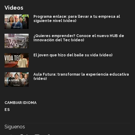
Videos
Programa enlace: para llevar a tu empresa al
siguiente nivel (video)
¿Quieres emprender? Conoce el nuevo HUB de
Innovación del Tec (video)
El joven que hizo del baile su vida (video)
Aula Futura: transformar la experiencia educativa
(video)
Más que un festival cultural: así es la magia de
VIBRART 2026 (video)
CAMBIAR IDIOMA
ES
Javier Guzmán: investigación con impacto social
(video)
Síguenos
¡México, en el top del mundial de robótica FIRST