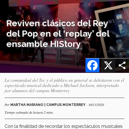
Reviven clásicos del Rey
del Pop en el ‘replay’ del
ensamble HIStory
Facebook
X
La comunidad del Tec y el público en general se deleitaron con el
espectáculo musical dedicado a Michael Jackson, interpretado
por alumnos del campus Monterrey
Por
- 30/11/2020
MARTHA MARIANO | CAMPUS MONTERREY
Tiempo estimado de lectura:2 mins
Con la finalidad de recordar los espectáculos musicales