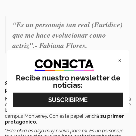
"Es un personaje tan real (Eurídice)
que me hace evolucionar como
actriz".- Fabiana Flores.
×
Recibe nuestro newsletter de
Se inspira en Eurídice para su primer
noticias:
protagónico
Fabiana Flores, estudiante de
PrepaTec Cumbres
, será
quien interprete a Eurídice en la obra que forma parte de
la cartelera del periodo agosto-diciembre 2024 del
campus Monterrey. Con este papel tendrá
su primer
protagónico
.
“Esta obra es algo muy nuevo para mí. Es un personaje