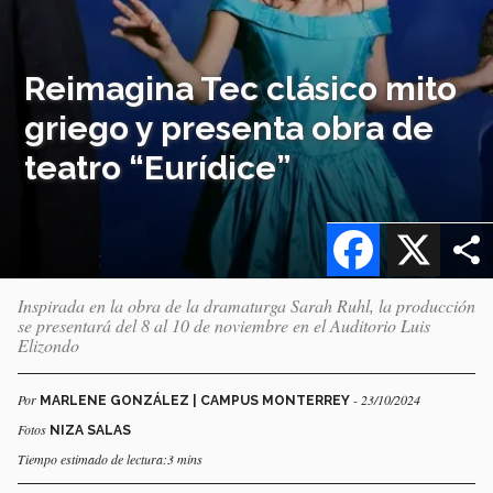
Reimagina Tec clásico mito
griego y presenta obra de
teatro “Eurídice”
Facebook
X
Inspirada en la obra de la dramaturga Sarah Ruhl, la producción
se presentará del 8 al 10 de noviembre en el Auditorio Luis
Elizondo
Por
- 23/10/2024
MARLENE GONZÁLEZ | CAMPUS MONTERREY
Fotos
NIZA SALAS
Tiempo estimado de lectura:3 mins