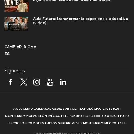
Aula Futura: transformar la experiencia educativa
(video)
Más que un festival cultural: así es la magia de
VIBRART 2026 (video)
CAMBIAR IDIOMA
ES
Javier Guzmán: investigación con impacto social
(video)
Síguenos
¡México, en el top del mundial de robótica FIRST
2026! (video)
Vida Tec: Pasión, disciplina y básquetbol, con Gael
Adame (video)
A
AV. EUGENIO GARZA SADA 2501 SUR COL. TECNOLÓGICO C.P. 64849 |
L
¿Cómo es el Modelo Educativo Tec? (video)
MONTERREY, NUEVO LEÓN, MÉXICO | TEL. +52 (81) 8358-2000 D.R.© INSTITUTO
TECNOLÓGICO Y DE ESTUDIOS SUPERIORES DE MONTERREY, MÉXICO. 2018
Vida Tec: Feminismo e Inteligencia Artificial, Paola
*DEC-520912 PROGRAMAS EN MODALIDAD ESCOLARIZADA.