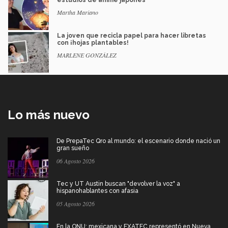
estudios de anime japonés
Martha Mariano
La joven que recicla papel para hacer libretas
con ¡hojas plantables!
MARLENE GONZÁLEZ
Lo más nuevo
De PrepaTec Qro al mundo: el escenario donde nació un
gran sueño
06 Agosto 2026
Tec y UT Austin buscan "devolver la voz" a
hispanohablantes con afasia
05 Agosto 2026
En la ONU: mexicana y EXATEC representó en Nueva