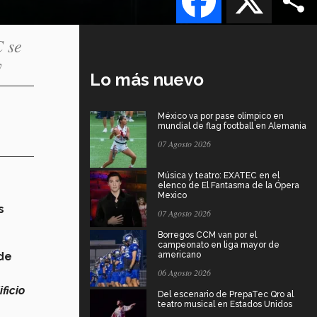
C se
y
Lo más nuevo
México va por pase olímpico en
mundial de flag football en Alemania
07 Agosto 2026
Música y teatro: EXATEC en el
elenco de El Fantasma de la Ópera
Mexico
s
07 Agosto 2026
Borregos CCM van por el
campeonato en liga mayor de
de
americano
06 Agosto 2026
ificio
Del escenario de PrepaTec Qro al
teatro musical en Estados Unidos