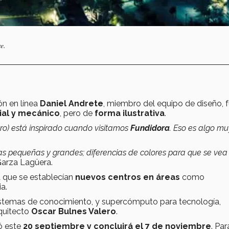
e.
ón en línea
Daniel Andrete
, miembro del equipo de diseño, 
ial y mecánico
, pero de
forma ilustrativa
.
tro) está inspirado cuando visitamos
Fundidora
. Eso es algo mu
s pequeñas y grandes; diferencias de colores para que se ve
Garza Lagüera.
 que se establecían
nuevos centros en áreas
como
a.
 sistemas de conocimiento, y supercómputo para tecnología,
rquitecto
Oscar Bulnes Valero
.
ió este
20 septiembre y concluirá el 7 de noviembre
. Par