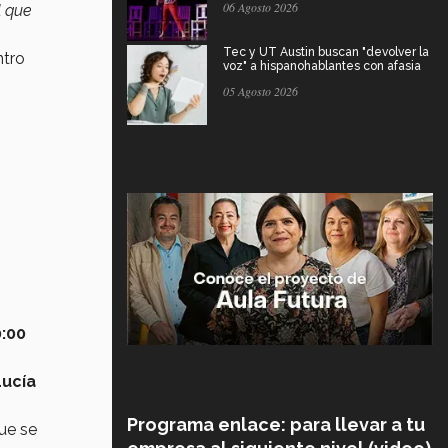
06 Agosto 2026
l que
Tec y UT Austin buscan "devolver la
ntro
voz" a hispanohablantes con afasia
05 Agosto 2026
0:00
Lucía
Programa enlace: para llevar a tu
que se