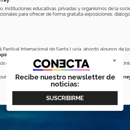
rrey
.
o, instituciones educativas, privadas y organismos de la soc
acionales para ofrecer de forma gratuita exposiciones, diálog
el Festival Internacional de Santa Lucía, abordó algunos de lo
pping
del CETEC.
×
 convirtiendo a 5 edificios emblemáticos en arte arquitectóni
Recibe nuestro newsletter de
vimientos e imágenes para resaltar la
grandeza de Monterre
noticias: