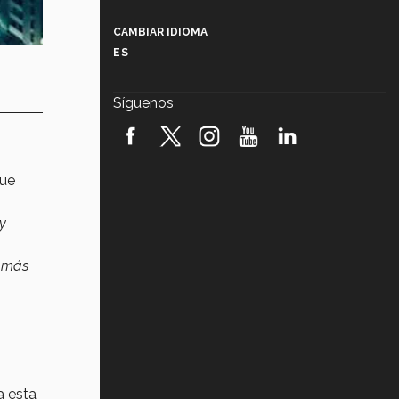
Más que un festival cultural: así es
la magia de VIBRART 2026 (video)
CAMBIAR IDIOMA
ES
Javier Guzmán: investigación con
impacto social (video)
Síguenos
¡México, en el top del mundial de
robótica FIRST 2026! (video)
Vida Tec: Pasión, disciplina y
fue
básquetbol, con Gael Adame
(video)
y
¿Cómo es el Modelo Educativo
Tec? (video)
a más
Vida Tec: Feminismo e Inteligencia
Artificial, Paola Ricaurte (video)
a esta