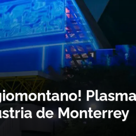
giomontano! Plasm
stria de Monterrey