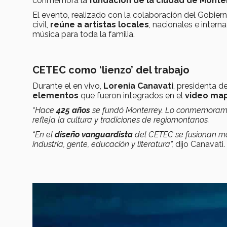
conmemora la
fundación de la ciudad de Monte
El evento, realizado con la colaboración del Gobiern
civil,
reúne a artistas locales
, nacionales e intern
música para toda la familia.
CETEC como ‘lienzo’ del trabajo
Durante el en vivo,
Lorenia Canavati
, presidenta d
elementos
que fueron integrados en el
video ma
“
Hace
425 años
se fundó Monterrey. Lo conmemoramos
refleja la cultura y tradiciones de regiomontanos.
“En el
diseño vanguardista
del CETEC se fusionan mo
industria, gente, educación y literatura”,
dijo Canavati.