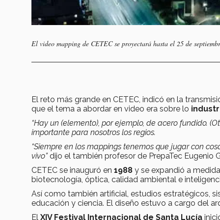
El video mapping de CETEC se proyectará hasta el 25 de septiembr
El reto más grande en CETEC, indicó en la transmisi
que el tema a abordar en video era sobre lo
industr
“Hay un (elemento), por ejemplo, de acero fundido. (O
importante para nosotros los regios.
“Siempre en los mappings tenemos que jugar con cosa
vivo”
dijo el también profesor de PrepaTec Eugenio 
CETEC se inauguró en
1988
y se expandió a medida
biotecnología, óptica, calidad ambiental e inteligenci
Así como también artificial, estudios estratégicos,
educación y ciencia. El diseño estuvo a cargo del a
El
XIV Festival Internacional de Santa Lucía
inic