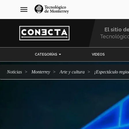
Pasar
navegación
menu
al
principal
contenido
principal
El sitio d
Tecnológic
Menu
CATEGORÍAS
VIDEOS
Comunidad
Noticias
Monterrey
arte y cultura
¡Espectáculo re