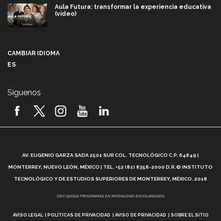
Aula Futura: transformar la experiencia educativa
(video)
Más que un festival cultural: así es la magia de
VIBRART 2026 (video)
CAMBIAR IDIOMA
ES
Javier Guzmán: investigación con impacto social
(video)
Síguenos
¡México, en el top del mundial de robótica FIRST
2026! (video)
Vida Tec: Pasión, disciplina y básquetbol, con Gael
Adame (video)
A
AV. EUGENIO GARZA SADA 2501 SUR COL. TECNOLÓGICO C.P. 64849 |
L
¿Cómo es el Modelo Educativo Tec? (video)
MONTERREY, NUEVO LEÓN, MÉXICO | TEL. +52 (81) 8358-2000 D.R.© INSTITUTO
TECNOLÓGICO Y DE ESTUDIOS SUPERIORES DE MONTERREY, MÉXICO. 2018
Vida Tec: Feminismo e Inteligencia Artificial, Paola
*DEC-520912 PROGRAMAS EN MODALIDAD ESCOLARIZADA.
Ricaurte (video)
AVISO LEGAL
POLÍTICAS DE PRIVACIDAD
AVISO DE PRIVACIDAD
SOBRE EL SITIO