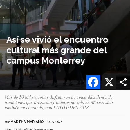
Así se vivió el encuentro
cultural más grande del
campus Monterrey
Facebook
X
Más de 50 mil personas disfrutaron de cinco días llenos de
tradiciones que traspasan fronteras no sólo en México sino
también en el mundo, con LATITUDES 2018
Por
- 05/11/2018
MARTHA MARIANO
Tiempo estimado de lectura:4 mins