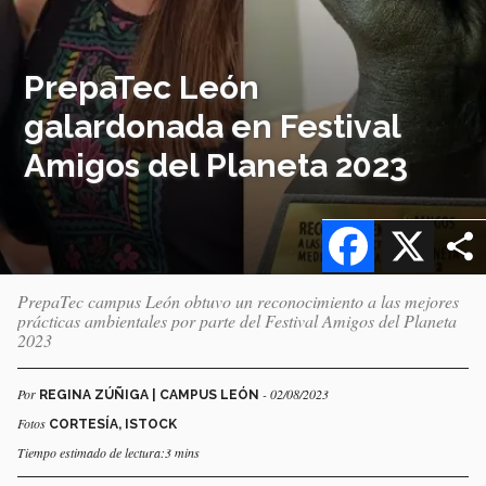
PrepaTec León
galardonada en Festival
Amigos del Planeta 2023
Facebook
X
PrepaTec campus León obtuvo un reconocimiento a las mejores
prácticas ambientales por parte del Festival Amigos del Planeta
2023
Por
- 02/08/2023
REGINA ZÚÑIGA | CAMPUS LEÓN
Fotos
CORTESÍA, ISTOCK
Tiempo estimado de lectura:3 mins