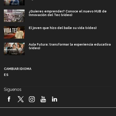
¿Quieres emprender? Conoce el nuevo HUB de
Innovación del Tec (video)
El joven que hizo del baile su vida (video)
Aula Futura: transformar la experiencia educativa
(video)
Más que un festival cultural: así es la magia de
VIBRART 2026 (video)
CAMBIAR IDIOMA
ES
Javier Guzmán: investigación con impacto social
(video)
Síguenos
¡México, en el top del mundial de robótica FIRST
2026! (video)
Vida Tec: Pasión, disciplina y básquetbol, con Gael
Adame (video)