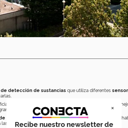
o de detección de sustancias
que utiliza diferentes
senso
arlas.
ificial que permite a los sistemas informáticos aprender y mej
×
gramación explícita.
de un centro de reciclaje
en la ciudad de Victoria, pues ha
Recibe nuestro newsletter de
 las indicadas en el envase.