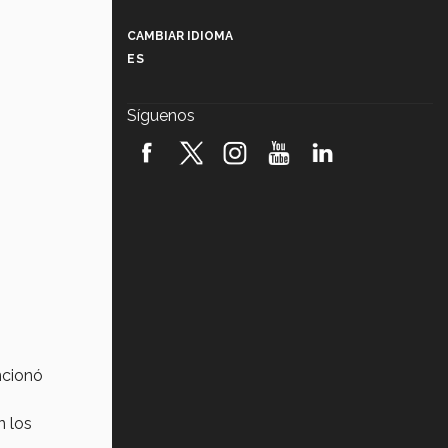
Más que un festival cultural: así es
la magia de VIBRART 2026 (video)
CAMBIAR IDIOMA
ES
Javier Guzmán: investigación con
impacto social (video)
Síguenos
¡México, en el top del mundial de
robótica FIRST 2026! (video)
Vida Tec: Pasión, disciplina y
básquetbol, con Gael Adame
(video)
¿Cómo es el Modelo Educativo
Tec? (video)
Vida Tec: Feminismo e Inteligencia
Artificial, Paola Ricaurte (video)
ncionó
 los