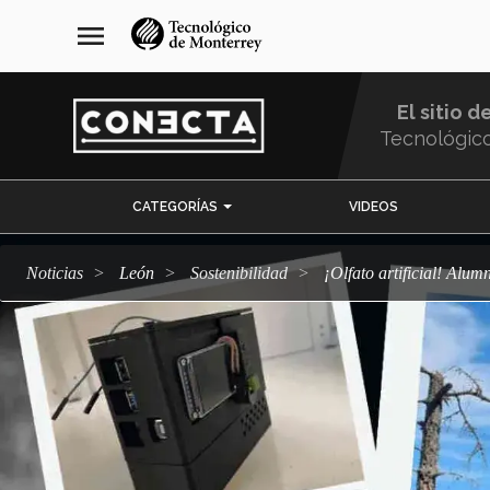
Pasar
navegación
menu
al
principal
contenido
principal
El sitio d
Tecnológic
Menu
CATEGORÍAS
VIDEOS
Comunidad
Noticias
León
sostenibilidad
¡Olfato artificial! Al