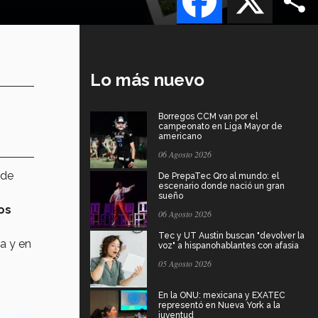
Lo más nuevo
Borregos CCM van por el
campeonato en Liga Mayor de
americano
06 Agosto 2026
 de
De PrepaTec Qro al mundo: el
escenario donde nació un gran
sueño
os
06 Agosto 2026
Tec y UT Austin buscan "devolver la
a y en
voz" a hispanohablantes con afasia
05 Agosto 2026
En la ONU: mexicana y EXATEC
representó en Nueva York a la
juventud