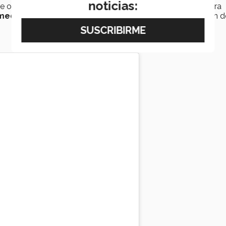
noticias:
e oler los recipientes, lo que
afectaba su salud
de manera
 medio ambiente
que tiene si los recipientes no se reciclan d