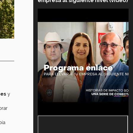
empresa al siguiente nivel (video)
res
y
orar
bía