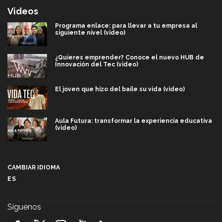
Videos
Programa enlace: para llevar a tu empresa al
siguiente nivel (video)
¿Quieres emprender? Conoce el nuevo HUB de
Innovación del Tec (video)
El joven que hizo del baile su vida (video)
Aula Futura: transformar la experiencia educativa
(video)
Más que un festival cultural: así es la magia de
VIBRART 2026 (video)
CAMBIAR IDIOMA
ES
Javier Guzmán: investigación con impacto social
(video)
Síguenos
¡México, en el top del mundial de robótica FIRST