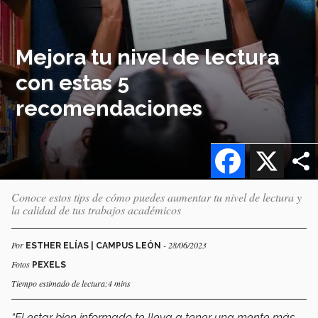
Mejora tu nivel de lectura
con estas 5
recomendaciones
Facebook
X
Conoce estos tips de cómo puedes aumentar tu nivel de lectura y
la calidad de tus trabajos académicos
Por
- 28/06/2023
ESTHER ELÍAS | CAMPUS LEÓN
Fotos
PEXELS
Tiempo estimado de lectura:4 mins
“El estar bien informado te lleva a tener una mente más