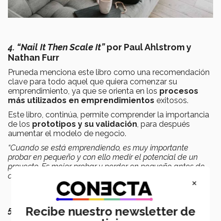
4. “Nail It Then Scale It”
por Paul Ahlstrom y
Nathan Furr
Pruneda menciona este libro como una recomendación
clave para todo aquel que quiera comenzar su
emprendimiento, ya que se orienta en los
procesos
más utilizados en emprendimientos
exitosos.
Este libro, continúa, permite comprender la importancia
de los
prototipos y su validación
, para después
aumentar el modelo de negocio.
“Cuando se está emprendiendo, es muy importante
probar en pequeño y con ello medir el potencial de un
proyecto. Es mejor probar y perder en pequeño antes de
crecer y tener una pérdida mayor”
, comentó el experto.
×
Recibe nuestro newsletter de
5.“The art of the start”
por Guy Kawasaki