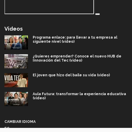
Videos
Programa enlace: para llevar a tu empresa al
siguiente nivel (video)
¿Quieres emprender? Conoce el nuevo HUB de
Innovación del Tec (video)
El joven que hizo del baile su vida (video)
Aula Futura: transformar la experiencia educativa
(video)
Más que un festival cultural: así es la magia de
VIBRART 2026 (video)
CAMBIAR IDIOMA
ES
Javier Guzmán: investigación con impacto social