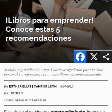
¡Libros para emprender!
Conoce estas 5
recomendaciones
Facebook
X
Si estás emprendiendo, estos 5 libros te ayudarán para tu éxito
personal y profesional, según consultores en emprendimiento
Por
- 11/07/2022
ESTHER ELÍAS | CAMPUS LEÓN
Fotos
PEXELS
Tiempo estimado de lectura:4 mins
Si estás en el camino del
emprendimiento
, líderes en