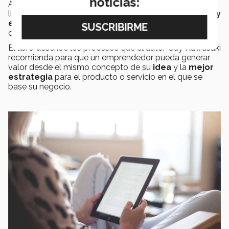
noticias:
Ambos especialistas explicaron que el objetivo de este
libro es ayudar a
emprender de una forma sencilla y
entendible
, sin acudir a complejas metodologías y
conceptos.
El libro describe los procesos que el autor Guy Kawasaki
recomienda para que un emprendedor pueda generar
valor desde el mismo concepto de su
idea
y la
mejor
estrategia
para el producto o servicio en el que se
base su negocio.