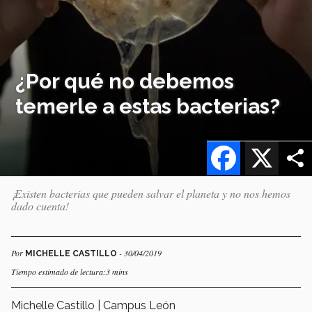
¿Por qué no debemos
temerle a estas bacterias?
Facebook
X
¡Existen bacterias que pueden salvar el planeta y no nos hemos
dado cuenta!
Por
- 30/04/2019
MICHELLE CASTILLO
Tiempo estimado de lectura:3 mins
Michelle Castillo | Campus León