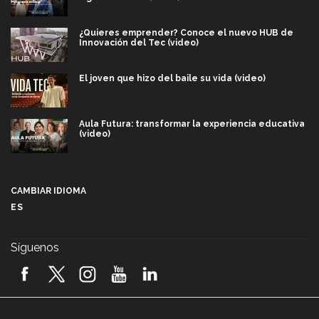
¿Quieres emprender? Conoce el nuevo HUB de
Innovación del Tec (video)
El joven que hizo del baile su vida (video)
Aula Futura: transformar la experiencia educativa
(video)
Más que un festival cultural: así es la magia de
VIBRART 2026 (video)
CAMBIAR IDIOMA
ES
Javier Guzmán: investigación con impacto social
(video)
Síguenos
¡México, en el top del mundial de robótica FIRST
2026! (video)
Vida Tec: Pasión, disciplina y básquetbol, con Gael
Adame (video)