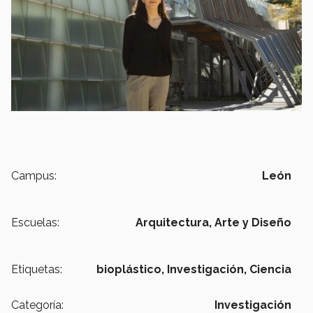
Campus:
León
Escuelas:
Arquitectura, Arte y Diseño
Etiquetas:
bioplástico,
Investigación,
Ciencia
Categoría:
Investigación