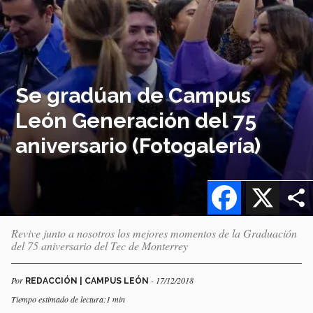
Se gradúan de Campus
León Generación del 75
aniversario (Fotogalería)
Facebook
X
Revive junto a nosotros los mejores momentos de la Graduación
del 75 aniversario del Tec de Monterrey
Por
- 17/12/2018
REDACCIÓN | CAMPUS LEÓN
Tiempo estimado de lectura:1 min