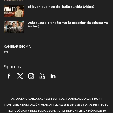
El joven que hizo del baile su vida (video)
Aula Futura: transformar la experiencia educativa
(video)
Más que un festival cultural: así es la magia de
VIBRART 2026 (video)
CAMBIAR IDIOMA
ES
Javier Guzmán: investigación con impacto social
(video)
Síguenos
¡México, en el top del mundial de robótica FIRST
2026! (video)
Vida Tec: Pasión, disciplina y básquetbol, con Gael
Adame (video)
A
AV. EUGENIO GARZA SADA 2501 SUR COL. TECNOLÓGICO C.P. 64849 |
L
¿Cómo es el Modelo Educativo Tec? (video)
MONTERREY, NUEVO LEÓN, MÉXICO | TEL. +52 (81) 8358-2000 D.R.© INSTITUTO
TECNOLÓGICO Y DE ESTUDIOS SUPERIORES DE MONTERREY, MÉXICO. 2018