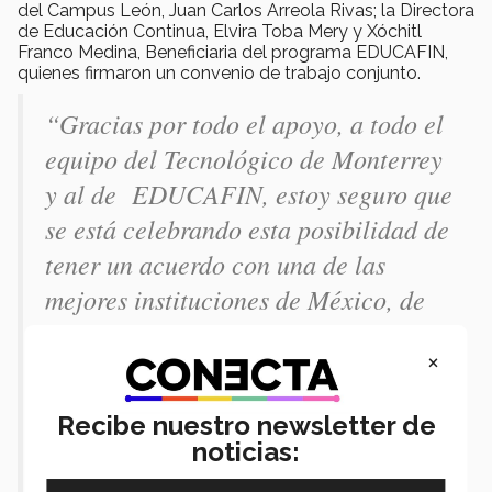
del Campus León, Juan Carlos Arreola Rivas; la Directora
de Educación Continua, Elvira Toba Mery y Xóchitl
Franco Medina, Beneficiaria del programa EDUCAFIN,
quienes firmaron un convenio de trabajo conjunto.
“Gracias por todo el apoyo, a todo el
equipo del Tecnológico de Monterrey
y al de EDUCAFIN, estoy seguro que
se está celebrando esta posibilidad de
tener un acuerdo con una de las
mejores instituciones de México, de
Latinoamérica, y del mundo, y que
×
todos los mexicanos nos sentimos
orgullosos de tenerlos como un
Recibe nuestro newsletter de
patrimonio para los que queremos
noticias:
algo mejor.” - Jorge Enrique