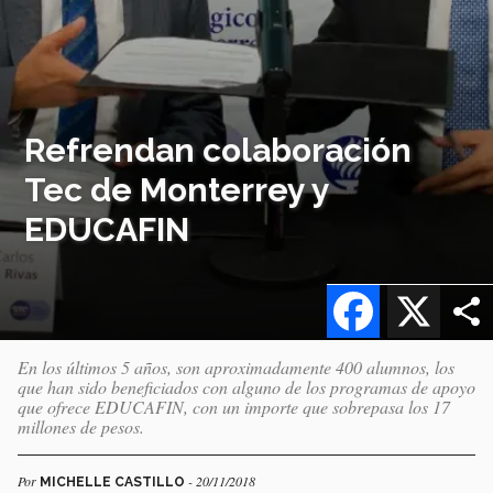
Refrendan colaboración
Tec de Monterrey y
EDUCAFIN
Facebook
X
En los últimos 5 años, son aproximadamente 400 alumnos, los
que han sido beneficiados con alguno de los programas de apoyo
que ofrece EDUCAFIN, con un importe que sobrepasa los 17
millones de pesos.
Por
- 20/11/2018
MICHELLE CASTILLO