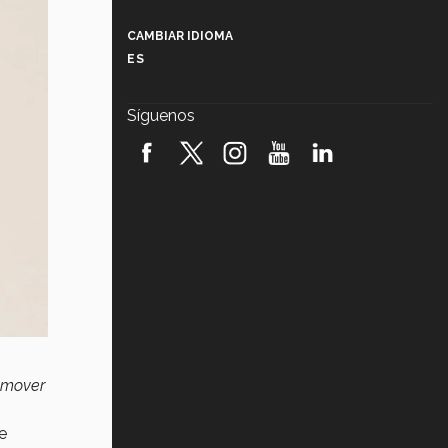
Más que un festival cultural: así es
la magia de VIBRART 2026 (video)
CAMBIAR IDIOMA
ES
Javier Guzmán: investigación con
impacto social (video)
Síguenos
¡México, en el top del mundial de
robótica FIRST 2026! (video)
Vida Tec: Pasión, disciplina y
básquetbol, con Gael Adame
(video)
¿Cómo es el Modelo Educativo
Tec? (video)
Vida Tec: Feminismo e Inteligencia
Artificial, Paola Ricaurte (video)
romover
e