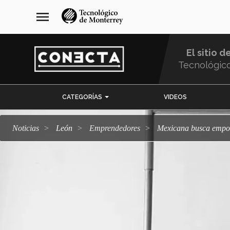
Pasar
navegación
menu
al
principal
contenido
principal
El sitio d
Tecnológic
Menu
CATEGORÍAS
VIDEOS
Comunidad
Noticias
León
emprendedores
Mexicana busca empod