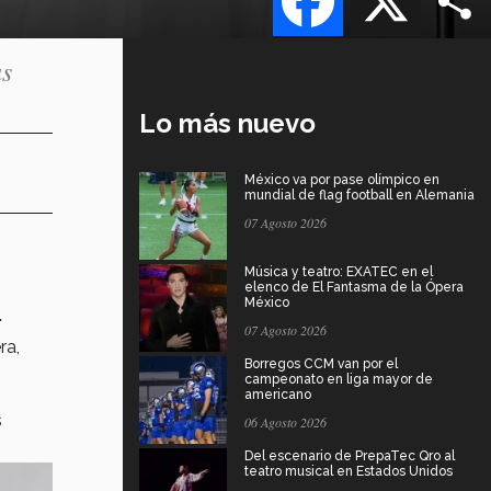
as
Lo más nuevo
México va por pase olímpico en
mundial de flag football en Alemania
07 Agosto 2026
Música y teatro: EXATEC en el
elenco de El Fantasma de la Ópera
México
.
07 Agosto 2026
ra,
Borregos CCM van por el
campeonato en liga mayor de
americano
s
06 Agosto 2026
Del escenario de PrepaTec Qro al
teatro musical en Estados Unidos