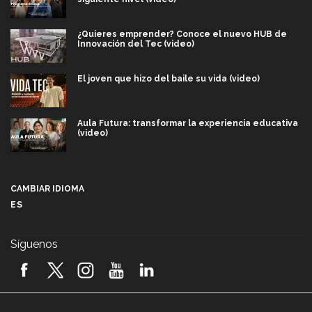
¿Quieres emprender? Conoce el nuevo HUB de
Innovación del Tec (video)
El joven que hizo del baile su vida (video)
Aula Futura: transformar la experiencia educativa
(video)
Más que un festival cultural: así es la magia de
VIBRART 2026 (video)
CAMBIAR IDIOMA
ES
Javier Guzmán: investigación con impacto social
(video)
Síguenos
¡México, en el top del mundial de robótica FIRST
2026! (video)
Vida Tec: Pasión, disciplina y básquetbol, con Gael
Adame (video)