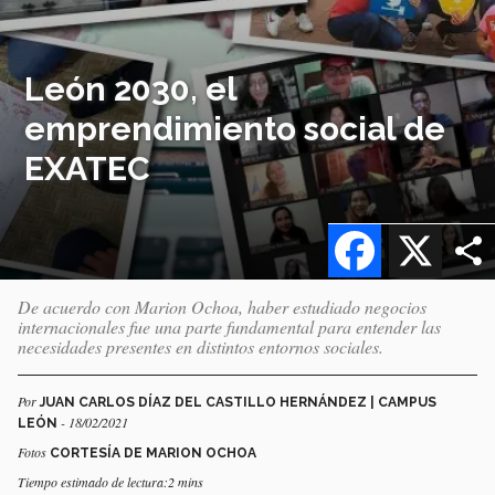
León 2030, el
emprendimiento social de
EXATEC
Facebook
X
De acuerdo con Marion Ochoa, haber estudiado negocios
internacionales fue una parte fundamental para entender las
necesidades presentes en distintos entornos sociales.
Por
JUAN CARLOS DÍAZ DEL CASTILLO HERNÁNDEZ | CAMPUS
- 18/02/2021
LEÓN
Fotos
CORTESÍA DE MARION OCHOA
Tiempo estimado de lectura:2 mins