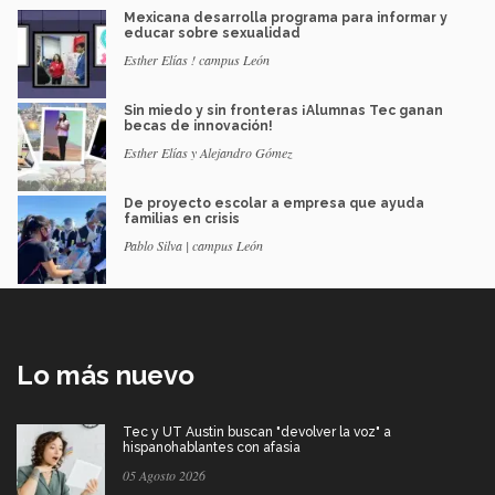
Mexicana desarrolla programa para informar y
educar sobre sexualidad
Esther Elías ! campus León
Sin miedo y sin fronteras ¡Alumnas Tec ganan
becas de innovación!
Esther Elías y Alejandro Gómez
De proyecto escolar a empresa que ayuda
familias en crisis
Pablo Silva | campus León
Lo más nuevo
Tec y UT Austin buscan "devolver la voz" a
hispanohablantes con afasia
05 Agosto 2026