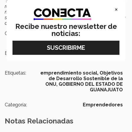
“Siempre busco que un proyecto se pueda llevar a la
realidad. Una característica particular de los EXATEC es
×
nuestra capacidad para conectar con otras personas,
sacar lo mejor de cada área y abordar situaciones desde
distintas perspectivas”
finalizó.
Recibe nuestro newsletter de
noticias:
Campus:
León
Escuelas:
Negocios
Etiquetas:
emprendimiento social,
Objetivos
de Desarrollo Sostenible de la
ONU,
GOBIERNO DEL ESTADO DE
GUANAJUATO
Categoría:
Emprendedores
Notas Relacionadas