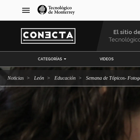
Pasar
navegación
menu
al
principal
contenido
principal
El sitio d
Tecnológic
Menu
CATEGORÍAS
VIDEOS
Comunidad
Noticias
León
Educación
Semana de Tópicos- Fotog