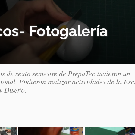
os- Fotogalería
os de sexto semestre de PrepaTec tuvieron un
ional. Pudieron realizar actividades de la Esc
y Diseño.