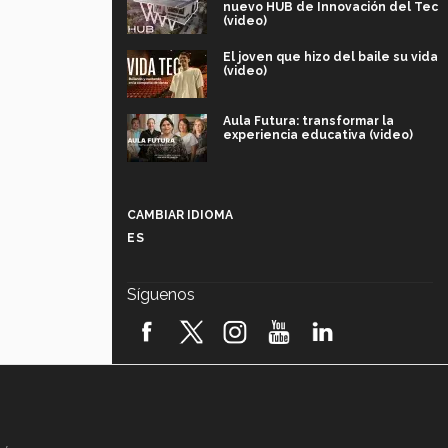
nuevo HUB de Innovación del Tec
(video)
El joven que hizo del baile su vida
(video)
Aula Futura: transformar la
experiencia educativa (video)
Más que un festival cultural: así es
la magia de VIBRART 2026 (video)
CAMBIAR IDIOMA
ES
Javier Guzmán: investigación con
impacto social (video)
Síguenos
¡México, en el top del mundial de
robótica FIRST 2026! (video)
Vida Tec: Pasión, disciplina y
básquetbol, con Gael Adame
(video)
¿Cómo es el Modelo Educativo