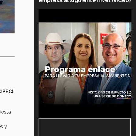
empresa al siguiente nivel (video)
CIPEC)
uesta
es y