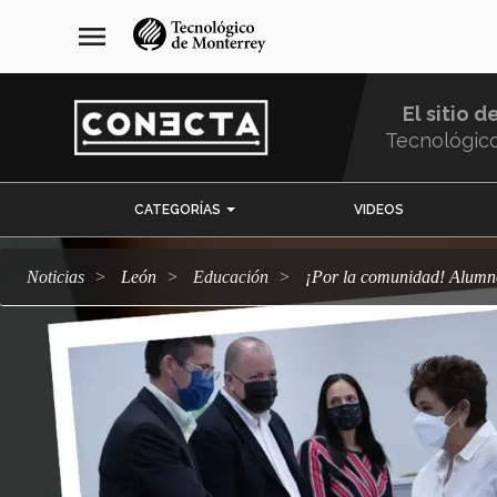
Pasar
navegación
menu
al
principal
contenido
principal
El sitio d
Tecnológic
Menu
CATEGORÍAS
VIDEOS
Comunidad
Noticias
León
Educación
¡Por la comunidad! Alum