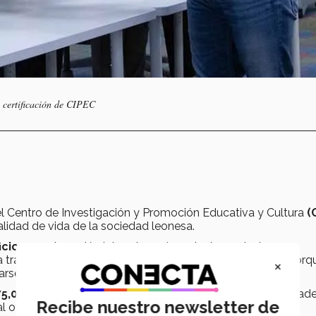
 certificación de CIPEC
l Centro de Investigación y Promoción Educativa y Cultura
(
alidad de vida de la sociedad leonesa.
icios
para inserción laboral, y más recientemente, la
 través de su propia escuela, complementando con una orq
×
arse de manera integral.
75,000 personas
en diferentes oficios para cubrir necesidad
Recibe nuestro newsletter de
 oficial.