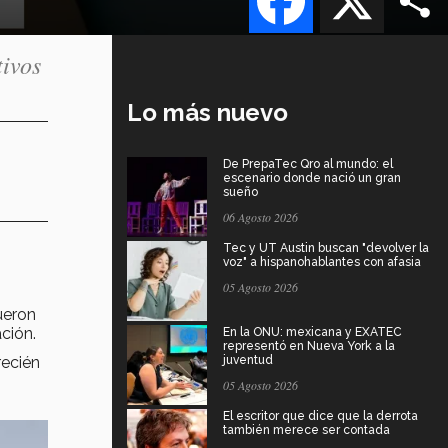
tivos
Lo más nuevo
De PrepaTec Qro al mundo: el
escenario donde nació un gran
sueño
06 Agosto 2026
Tec y UT Austin buscan "devolver la
voz" a hispanohablantes con afasia
05 Agosto 2026
ueron
ción.
En la ONU: mexicana y EXATEC
representó en Nueva York a la
recién
juventud
05 Agosto 2026
El escritor que dice que la derrota
también merece ser contada