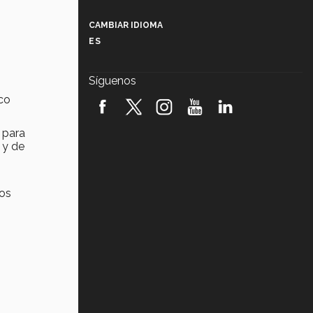
Más que un festival cultural: así es
la magia de VIBRART 2026 (video)
CAMBIAR IDIOMA
ES
Javier Guzmán: investigación con
impacto social (video)
Síguenos
¡México, en el top del mundial de
co
robótica FIRST 2026! (video)
, para
Vida Tec: Pasión, disciplina y
 y de
básquetbol, con Gael Adame
(video)
¿Cómo es el Modelo Educativo
ios
Tec? (video)
Vida Tec: Feminismo e Inteligencia
Artificial, Paola Ricaurte (video)