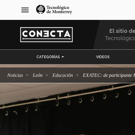
Pasar
navegación
menu
al
principal
contenido
principal
El sitio d
Tecnológic
Menu
CATEGORÍAS
VIDEOS
Comunidad
Noticias
León
Educación
EXATEC: de participante 