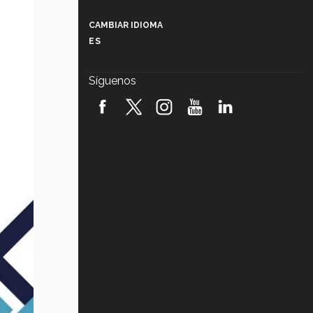
Más que un festival cultural: así es
la magia de VIBRART 2026 (video)
CAMBIAR IDIOMA
ES
Javier Guzmán: investigación con
impacto social (video)
Síguenos
¡México, en el top del mundial de
robótica FIRST 2026! (video)
Vida Tec: Pasión, disciplina y
básquetbol, con Gael Adame
(video)
¿Cómo es el Modelo Educativo
Tec? (video)
Vida Tec: Feminismo e Inteligencia
Artificial, Paola Ricaurte (video)