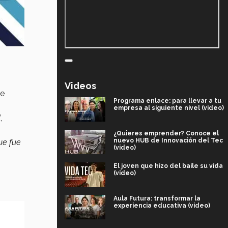
Videos
de
Programa enlace: para llevar a tu
empresa al siguiente nivel (video)
”,
¿Quieres emprender? Conoce el
nuevo HUB de Innovación del Tec
ue fue
(video)
El joven que hizo del baile su vida
(video)
Aula Futura: transformar la
experiencia educativa (video)