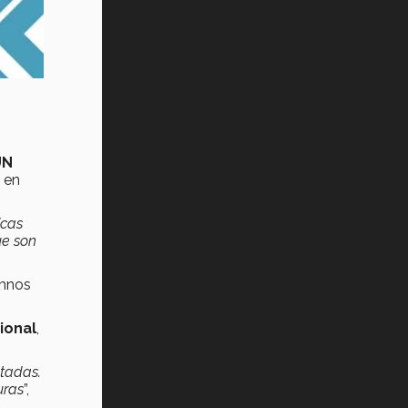
UN
en
icas
ue son
umnos
ional
,
tadas.
uras
”,