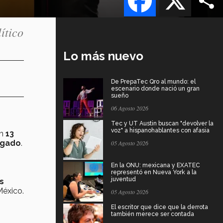
ítico
Lo más nuevo
De PrepaTec Qro al mundo: el
escenario donde nació un gran
sueño
06 Agosto 2026
Tec y UT Austin buscan "devolver la
voz" a hispanohablantes con afasia
en
13
egado
.
05 Agosto 2026
En la ONU: mexicana y EXATEC
representó en Nueva York a la
juventud
s
México.
05 Agosto 2026
El escritor que dice que la derrota
también merece ser contada