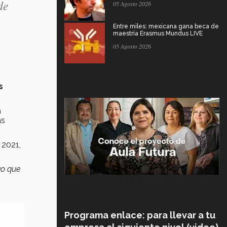
de
05 Agosto 2026
Entre miles: mexicana gana beca de
maestría Erasmus Mundus LIVE
05 Agosto 2026
s
a
as
 2021,
go que
Programa enlace: para llevar a tu