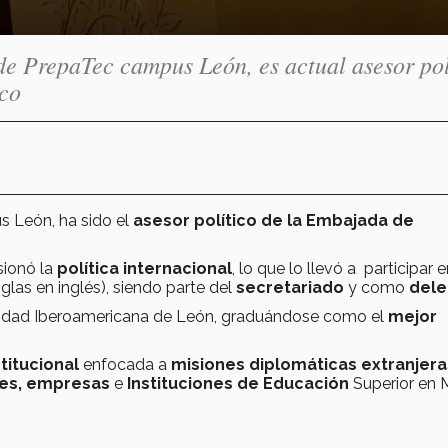
 PrepaTec campus León, es actual asesor pol
co
 León, ha sido el
asesor político de la Embajada de
.
sionó la
política internacional
, lo que lo llevó a participar 
las en inglés), siendo parte del
secretariado
y como
del
sidad Iberoamericana de León, graduándose como el
mejor
stitucional
enfocada a
misiones diplomáticas extranjera
es,
empresas
e
Instituciones de Educación
Superior en 