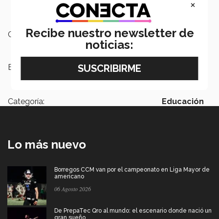
×
Impuntualidad.
Indiferencia.
Recibe nuestro newsletter de
Campus:
León
noticias:
Etiquetas:
Negocios,
Graduandos, Carreras
Profesionales,
Graduandos
Categoría:
Educación
Lo más nuevo
Borregos CCM van por el campeonato en Liga Mayor de
americano
06 Agosto 2026
De PrepaTec Qro al mundo: el escenario donde nació un
gran sueño