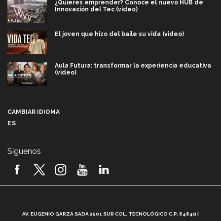
¿Quieres emprender? Conoce el nuevo HUB de
Innovación del Tec (video)
El joven que hizo del baile su vida (video)
Aula Futura: transformar la experiencia educativa
(video)
Más que un festival cultural: así es la magia de
VIBRART 2026 (video)
CAMBIAR IDIOMA
ES
Javier Guzmán: investigación con impacto social
(video)
Síguenos
¡México, en el top del mundial de robótica FIRST
2026! (video)
Vida Tec: Pasión, disciplina y básquetbol, con Gael
Adame (video)
A
AV. EUGENIO GARZA SADA 2501 SUR COL. TECNOLÓGICO C.P. 64849 |
L