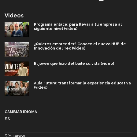
Videos
Programa enlace: para llevar a tu empresa al
siguiente nivel (video)
¿Quieres emprender? Conoce el nuevo HUB de
Innovación del Tec (video)
El joven que hizo del baile su vida (video)
Aula Futura: transformar la experiencia educativa
(video)
Más que un festival cultural: así es la magia de
VIBRART 2026 (video)
CAMBIAR IDIOMA
ES
Javier Guzmán: investigación con impacto social
(video)
Síguenos