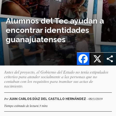
Alumnos del Tec ayudan a
encontrar identidades
guanajuatenses
Facebook
X
Antes del proyecto, el Gobierno del Estado no tenía estipulados
criterios para atender socialmente a las personas que no
contaban con los requisitos para tramitar sus actas de
nacimiento.
Por
- 06/11/2019
JUAN CARLOS DÍAZ DEL CASTILLO HERNÁNDEZ
Tiempo estimado de lectura:3 mins