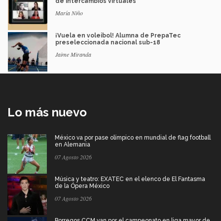
de intercambios virtuales
María Niño
¡Vuela en voleibol! Alumna de PrepaTec
preseleccionada nacional sub-18
Jaime Miranda
Lo más nuevo
México va por pase olímpico en mundial de flag football
en Alemania
07 Agosto 2026
Música y teatro: EXATEC en el elenco de El Fantasma
de la Ópera México
07 Agosto 2026
Borregos CCM van por el campeonato en liga mayor de