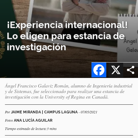
¡Experiencia internacional!
Lo eligen para estancia de
investigación
Facebook
X
Ángel Francisco Galaviz Román, alumno de Ingeniería industrial
y de Sistemas, fue seleccionado para realizar una estancia de
investigación con la University of Regina en Canadá.
Por
- 07/05/2021
JAIME MIRANDA | CAMPUS LAGUNA
Fotos
ANA LUCÍA AGUILAR
Tiempo estimado de lectura:3 mins