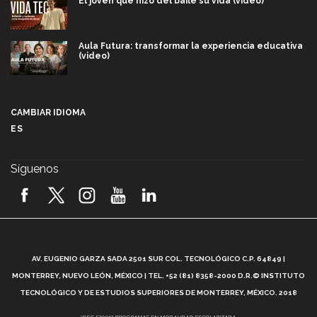
El joven que hizo del baile su vida (video)
Aula Futura: transformar la experiencia educativa
(video)
Más que un festival cultural: así es la magia de
VIBRART 2026 (video)
CAMBIAR IDIOMA
ES
Javier Guzmán: investigación con impacto social
(video)
Síguenos
¡México, en el top del mundial de robótica FIRST
2026! (video)
Vida Tec: Pasión, disciplina y básquetbol, con Gael
Adame (video)
A
AV. EUGENIO GARZA SADA 2501 SUR COL. TECNOLÓGICO C.P. 64849 |
L
¿Cómo es el Modelo Educativo Tec? (video)
MONTERREY, NUEVO LEÓN, MÉXICO | TEL. +52 (81) 8358-2000 D.R.© INSTITUTO
TECNOLÓGICO Y DE ESTUDIOS SUPERIORES DE MONTERREY, MÉXICO. 2018
*DEC-520912 PROGRAMAS EN MODALIDAD ESCOLARIZADA.