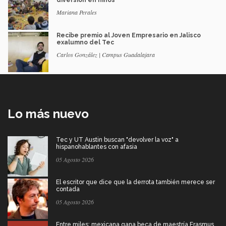
Mariana Perales
Recibe premio al Joven Empresario en Jalisco
exalumno del Tec
Carlos González | Campus Guadalajara
Lo más nuevo
Tec y UT Austin buscan "devolver la voz" a
hispanohablantes con afasia
05 Agosto 2026
El escritor que dice que la derrota también merece ser
contada
05 Agosto 2026
Entre miles: mexicana gana beca de maestría Erasmus