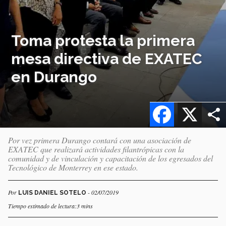
Toma protesta la primera
mesa directiva de EXATEC
en Durango
Facebook
X
Por vez primera Durango contará con una asociación de
EXATEC que realizará actividades filantrópicas con la
comunidad y de vinculación y capacitación de los egresados del
Tecnológico de Monterrey en ese estado.
Por
- 02/07/2019
LUIS DANIEL SOTELO
Tiempo estimado de lectura:3 mins