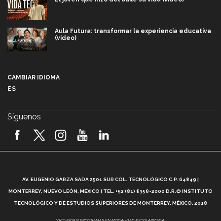
Aula Futura: transformar la experiencia educativa
(video)
Más que un festival cultural: así es la magia de
VIBRART 2026 (video)
CAMBIAR IDIOMA
ES
Javier Guzmán: investigación con impacto social
(video)
Síguenos
¡México, en el top del mundial de robótica FIRST
2026! (video)
Vida Tec: Pasión, disciplina y básquetbol, con Gael
Adame (video)
A
AV. EUGENIO GARZA SADA 2501 SUR COL. TECNOLÓGICO C.P. 64849 |
L
¿Cómo es el Modelo Educativo Tec? (video)
MONTERREY, NUEVO LEÓN, MÉXICO | TEL. +52 (81) 8358-2000 D.R.© INSTITUTO
TECNOLÓGICO Y DE ESTUDIOS SUPERIORES DE MONTERREY, MÉXICO. 2018
Vida Tec: Feminismo e Inteligencia Artificial, Paola
*DEC-520912 PROGRAMAS EN MODALIDAD ESCOLARIZADA.