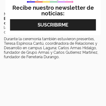
Recibe nuestro newsletter de
noticias:
María José aseguró que
en Durango residen 600
EXATEC que cursaron estudios en diferentes
campus del país
e invitó a quienes deseen sumarse a
las iniciativas de la asociación a que sigan la página
oficial
EXATEC Dgo en Facebook.
Durante la ceremonia también estuvieron presentes,
Teresa Espinosa Cantú, coordinadora de Relaciones y
Desarrollo en campus Laguna; Carlos Armas Hidalgo,
fundador de Grupo Armas y Carlos Gutierrez Martínez,
fundador de Ferretería Durango.