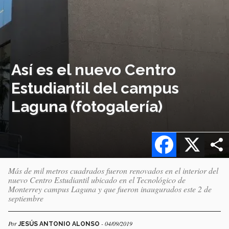
Así es el nuevo Centro
Estudiantil del campus
Laguna (fotogalería)
Facebook
X
Más de mil metros cuadrados fueron renovados en el interior del
nuevo Centro Estudiantil ubicado en el Tecnológico de
Monterrey campus Laguna y que fueron inaugurados este 2 de
septiembre
Por
- 04/09/2019
JESÚS ANTONIO ALONSO