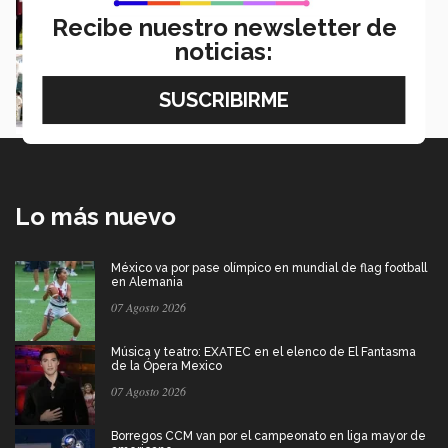
Redacción | Staff CONECTA
Recibe nuestro newsletter de
noticias:
Impacta y trasciende en el presente la
BiblioTEC del futuro
Martha Mariano
Lo más nuevo
México va por pase olímpico en mundial de flag football
en Alemania
07 Agosto 2026
Música y teatro: EXATEC en el elenco de El Fantasma
de la Ópera Mexico
07 Agosto 2026
Borregos CCM van por el campeonato en liga mayor de