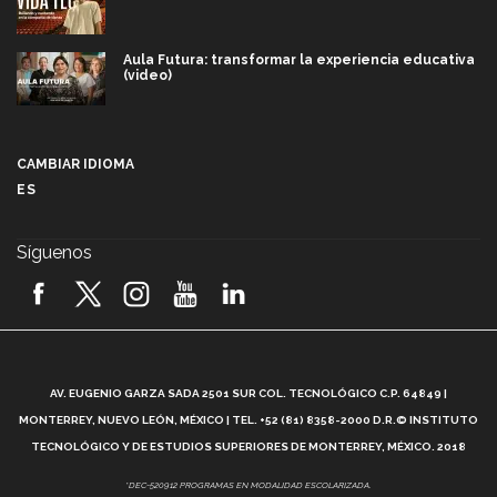
Aula Futura: transformar la experiencia educativa
(video)
Más que un festival cultural: así es la magia de
VIBRART 2026 (video)
CAMBIAR IDIOMA
ES
Javier Guzmán: investigación con impacto social
(video)
Síguenos
¡México, en el top del mundial de robótica FIRST
2026! (video)
Vida Tec: Pasión, disciplina y básquetbol, con Gael
Adame (video)
A
AV. EUGENIO GARZA SADA 2501 SUR COL. TECNOLÓGICO C.P. 64849 |
L
¿Cómo es el Modelo Educativo Tec? (video)
MONTERREY, NUEVO LEÓN, MÉXICO | TEL. +52 (81) 8358-2000 D.R.© INSTITUTO
TECNOLÓGICO Y DE ESTUDIOS SUPERIORES DE MONTERREY, MÉXICO. 2018
Vida Tec: Feminismo e Inteligencia Artificial, Paola
*DEC-520912 PROGRAMAS EN MODALIDAD ESCOLARIZADA.