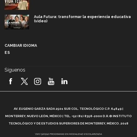
Aula Futura: transformar la experiencia educativa
(video)
Más que un festival cultural: así es la magia de
VIBRART 2026 (video)
CAMBIAR IDIOMA
ES
Javier Guzmán: investigación con impacto social
(video)
Síguenos
¡México, en el top del mundial de robótica FIRST
2026! (video)
Vida Tec: Pasión, disciplina y básquetbol, con Gael
Adame (video)
A
AV. EUGENIO GARZA SADA 2501 SUR COL. TECNOLÓGICO C.P. 64849 |
L
¿Cómo es el Modelo Educativo Tec? (video)
MONTERREY, NUEVO LEÓN, MÉXICO | TEL. +52 (81) 8358-2000 D.R.© INSTITUTO
TECNOLÓGICO Y DE ESTUDIOS SUPERIORES DE MONTERREY, MÉXICO. 2018
Vida Tec: Feminismo e Inteligencia Artificial, Paola
*DEC-520912 PROGRAMAS EN MODALIDAD ESCOLARIZADA.