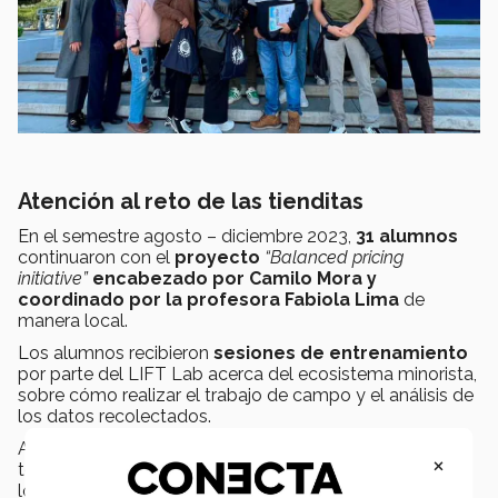
Atención al reto de las tienditas
En el semestre agosto – diciembre 2023,
31 alumnos
continuaron con el
proyecto
“Balanced pricing
initiative”
encabezado por Camilo Mora y
coordinado por la profesora Fabiola Lima
de
manera local.
Los alumnos recibieron
sesiones de entrenamiento
por parte del LIFT Lab acerca del ecosistema minorista,
sobre cómo realizar el trabajo de campo y el análisis de
los datos recolectados.
Además, participaron en el
focus group
con
×
tenderos con el que permitió descubrir más acerca de
los retos que enfrentan los microempresarios.