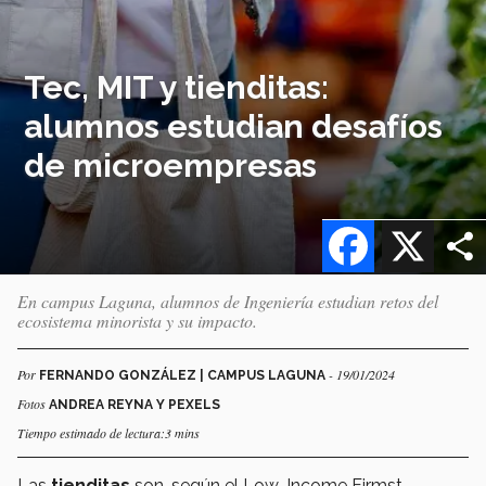
Tec, MIT y tienditas:
alumnos estudian desafíos
de microempresas
Facebook
X
En campus Laguna, alumnos de Ingeniería estudian retos del
ecosistema minorista y su impacto.
Por
- 19/01/2024
FERNANDO GONZÁLEZ | CAMPUS LAGUNA
Fotos
ANDREA REYNA Y PEXELS
Tiempo estimado de lectura:3 mins
Las
tienditas
son, según el Low-Income Firmst