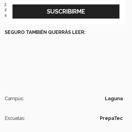
por las Matemáticas y la Física y he decidido que quiero
estudiar Ingeniería Aeroespacial ya que es la mezcla de
estos mundos”
, expresó.
SEGURO TAMBIÉN QUERRÁS LEER:
Campus:
Laguna
Escuelas:
PrepaTec