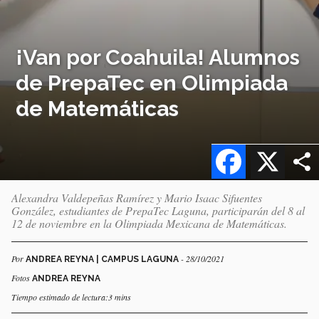
¡Van por Coahuila! Alumnos
de PrepaTec en Olimpiada
de Matemáticas
Facebook
X
Alexandra Valdepeñas Ramírez y Mario Isaac Sifuentes
González, estudiantes de PrepaTec Laguna, participarán del 8 al
12 de noviembre en la Olimpiada Mexicana de Matemáticas.
Por
- 28/10/2021
ANDREA REYNA | CAMPUS LAGUNA
Fotos
ANDREA REYNA
Tiempo estimado de lectura:3 mins