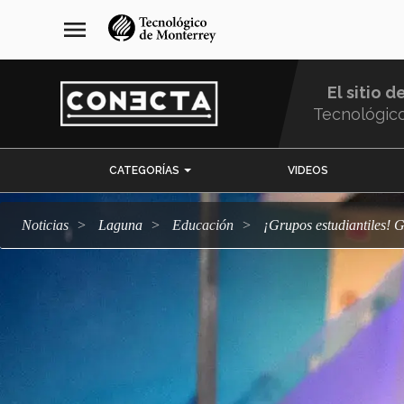
Pasar
navegación
menu
al
principal
contenido
principal
El sitio d
Tecnológic
Menu
CATEGORÍAS
VIDEOS
Comunidad
Noticias
Laguna
Educación
¡Grupos estudiantiles