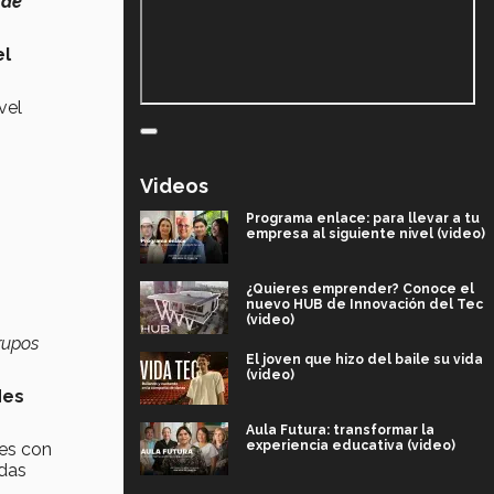
 de
el
vel
Videos
Programa enlace: para llevar a tu
empresa al siguiente nivel (video)
¿Quieres emprender? Conoce el
nuevo HUB de Innovación del Tec
(video)
rupos
El joven que hizo del baile su vida
(video)
des
Aula Futura: transformar la
experiencia educativa (video)
res con
odas