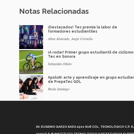
Notas Relacionadas
¡Destacados! Tec premia la labor de
formadores estudiantiles
Alma Alvarado, Angie Cornelio
¡A rodar! Primer grupo estudiantil de ciclismo
Tec en Sonora
Sebastián Othón
ApoloN: arte y aprendizaje en grupo estudian
de PrepaTec GDL
Paola Santiago
AV. EUGENIO GARZA SADA 2501 SUR COL. TECNOLÓGICO C.P. 648
2000 D.R.© INSTITUTO TECNOLÓGICO Y DE ESTUDIOS SUPERI