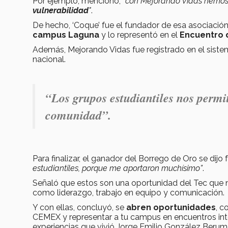
Por ejemplo, mencionó,
“con Mejorando Vidas hemo
vulnerabilidad
"
.
De hecho, ‘Coque’ fue el fundador de esa asociació
campus Laguna
y lo representó en el
Encuentro 
Además, Mejorando Vidas fue registrado en el sist
nacional.
“Los grupos estudiantiles nos permi
comunidad”.
Para finalizar, el ganador del Borrego de Oro se dijo 
estudiantiles, porque me aportaron muchísimo”
.
Señaló que estos son una oportunidad del Tec que 
como liderazgo, trabajo en equipo y comunicación.
Y con ellas, concluyó, se
abren oportunidades
, c
CEMEX y representar a tu campus en encuentros int
experiencias que vivió Jorge Emilio González Berum