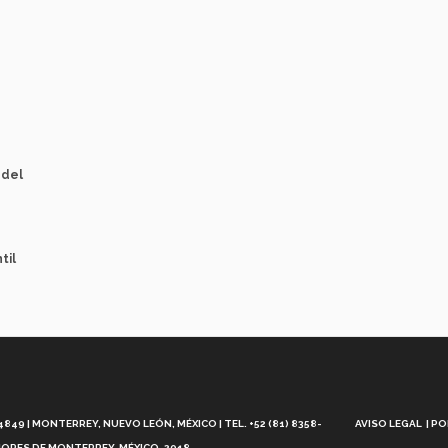
 del
til
Aviso
Legal
49 | MONTERREY, NUEVO LEÓN, MÉXICO | TEL. +52 (81) 8358-
AVISO LEGAL
PO
ORES DE MONTERREY, MÉXICO. 2018