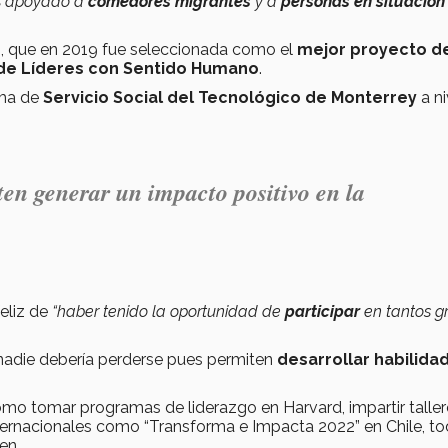
s apoyado a
comedores migrantes
y a
personas en situación
n, que en 2019 fue seleccionada como el
mejor proyecto d
de Líderes con Sentido Humano
.
ema de
Servicio Social del
Tecnológico de Monterrey
a ni
ten generar un impacto positivo en la
feliz de
“haber tenido la oportunidad de
participar
en tantos g
nadie debería perderse pues permiten
desarrollar habilida
omo tomar programas de liderazgo en Harvard, impartir talle
ernacionales como “Transforma e Impacta 2022” en Chile, t
en.