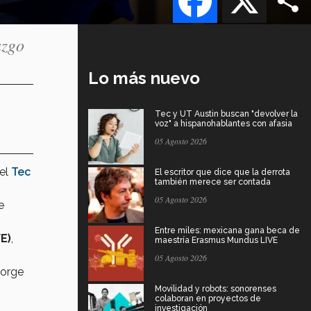
azgo
Lo más nuevo
Tec y UT Austin buscan "devolver la
voz" a hispanohablantes con afasia
05 Agosto 2026
 el
Tec
El escritor que dice que la derrota
también merece ser contada
05 Agosto 2026
e
Entre miles: mexicana gana beca de
E)
,
maestría Erasmus Mundus LIVE
05 Agosto 2026
Jorge
Movilidad y robots: sonorenses
colaboran en proyectos de
investigación