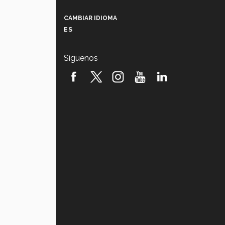
Más que un festival cultural: así es
la magia de VIBRART 2026 (video)
CAMBIAR IDIOMA
ES
Javier Guzmán: investigación con
impacto social (video)
Síguenos
¡México, en el top del mundial de
robótica FIRST 2026! (video)
Vida Tec: Pasión, disciplina y
básquetbol, con Gael Adame
(video)
¿Cómo es el Modelo Educativo
Tec? (video)
Vida Tec: Feminismo e Inteligencia
Artificial, Paola Ricaurte (video)