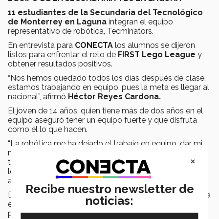
11 estudiantes de la Secundaria del Tecnológico
de Monterrey en Laguna
integran el equipo
representativo de robótica, Tecminators.
En entrevista para
CONECTA
los alumnos se dijeron
listos para enfrentar el reto de
FIRST Lego League
y
obtener resultados positivos.
“Nos hemos quedado todos los días después de clase,
estamos trabajando en equipo, pues la meta es llegar al
nacional”, afirmó
Héctor Reyes Cardona.
El joven de 14 años, quien tiene más de dos años en el
equipo aseguró tener un equipo fuerte y que disfruta
como él lo que hacen.
“La robótica me ha dejado el trabajo en equipo, dar mi
máximo esfuerzo y saber que todo es posible. Es
×
trabajar en lo que te gusta y con gente a la que le gusta
lo mismo que a mí. Me encanta trabajar en tecnología”,
agregó.
Recibe nuestro newsletter de
De igual manera,
Rogelio Sada de 14 años
, afirmó que
noticias:
el equipo ha “mejorado mucho gracias a los tutores”, y
puntualizó en las ganas de llegar primeramente al