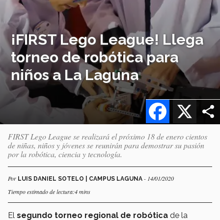
¡FIRST Lego League! Llega
torneo de robótica para
niños a La Laguna
Facebook
X
FIRST Lego League se realizará el próximo 18 de enero cientos
de niñas, niños y jóvenes se reunirán para demostrar su pasión
por la robótica, ciencia y tecnología.
Por
- 14/01/2020
LUIS DANIEL SOTELO | CAMPUS LAGUNA
Tiempo estimado de lectura:4 mins
El
segundo torneo regional de robótica
de la