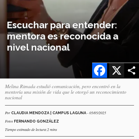
Escuchar para entender:
mentora es reconocida a
nivel nacional
Facebook
X
Melina Rimada estudió comunicación, pero encontró en la
mentoría una misión de vida que le otorgó un reconocimiento
nacional
Por
- 05/05/2025
CLAUDIA MENDOZA | CAMPUS LAGUNA
Fotos
FERNANDO GONZÁLEZ
Tiempo estimado de lectura:2 mins