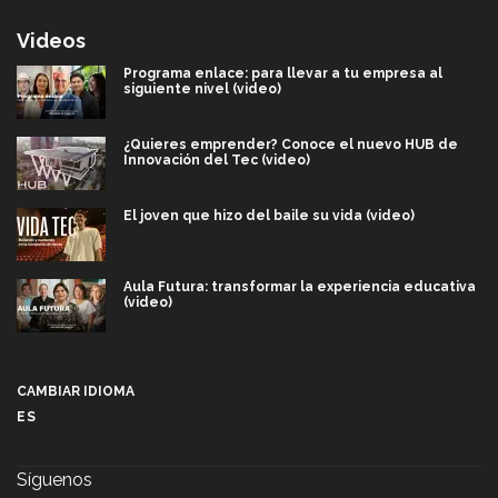
Videos
Programa enlace: para llevar a tu empresa al
siguiente nivel (video)
¿Quieres emprender? Conoce el nuevo HUB de
Innovación del Tec (video)
El joven que hizo del baile su vida (video)
Aula Futura: transformar la experiencia educativa
(video)
Más que un festival cultural: así es la magia de
VIBRART 2026 (video)
CAMBIAR IDIOMA
ES
Javier Guzmán: investigación con impacto social
(video)
Síguenos