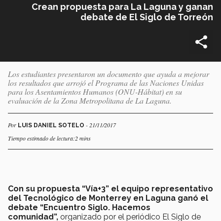
Crean propuesta para La Laguna y ganan
debate de El Siglo de Torreón
Los estudiantes presentaron un documento que ayuda a mejorar
los resultados que arrojó el Programa de las Naciones Unidas
para los Asentamientos Humanos (ONU-Hábitat) en su
evaluación de la Zona Metropolitana de La Laguna.
Por
- 21/11/2017
LUIS DANIEL SOTELO
Tiempo estimado de lectura:2 mins
Con su propuesta “Vía+3” el equipo representativo
del Tecnológico de Monterrey en Laguna ganó el
debate “Encuentro Siglo. Hacemos
comunidad”,
organizado por el periódico El Siglo de