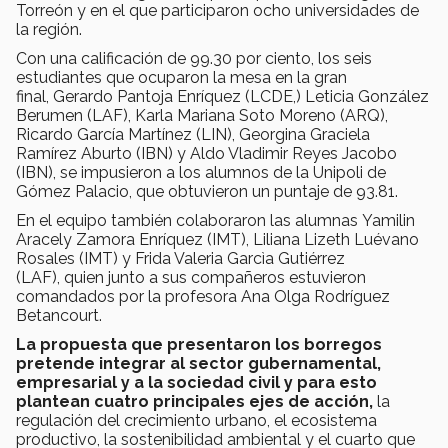
Torreón y en el que participaron ocho universidades de
la región.
Con una calificación de 99.30 por ciento, los seis
estudiantes que ocuparon la mesa en la gran
final, Gerardo Pantoja Enríquez (LCDE,) Leticia González
Berumen (LAF), Karla Mariana Soto Moreno (ARQ),
Ricardo García Martínez (LIN), Georgina Graciela
Ramírez Aburto (IBN) y Aldo Vladimir Reyes Jacobo
(IBN), se impusieron a los alumnos de la Unipoli de
Gómez Palacio, que obtuvieron un puntaje de 93.81.
En el equipo también colaboraron las alumnas Yamilin
Aracely Zamora Enríquez (IMT), Liliana Lizeth Luévano
Rosales (IMT) y Frida Valeria Garcìa Gutiérrez
(LAF), quien junto a sus compañeros estuvieron
comandados por la profesora Ana Olga Rodríguez
Betancourt.
La propuesta que presentaron los borregos
pretende integrar al sector gubernamental,
empresarial y a la sociedad civil y para esto
plantean cuatro principales ejes de acción,
la
regulación del crecimiento urbano, el ecosistema
productivo, la sostenibilidad ambiental y el cuarto que