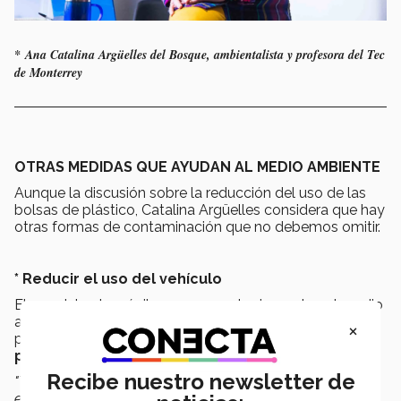
* Ana Catalina Argüelles del Bosque, ambientalista y profesora del Tec
de Monterrey
OTRAS MEDIDAS QUE AYUDAN AL MEDIO AMBIENTE
Aunque la discusión sobre la reducción del uso de las
bolsas de plástico, Catalina Argüelles considera que hay
otras formas de contaminación que no debemos omitir.
* Reducir el uso del vehículo
El uso del automóvil genera grandes impactos al medio
ambiente, por lo que recomendó, en la medida de lo
×
posible,
viajes compartidos o el transporte
público.
Recibe nuestro newsletter de
"Tendríamos que buscar que la autoridad proporcione
espacios más caminables, que ofrezca mejor transporte