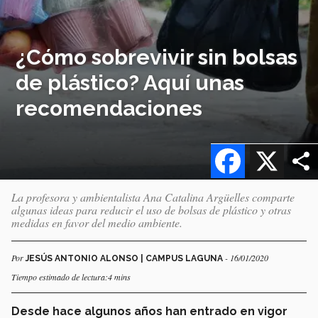
¿Cómo sobrevivir sin bolsas
de plástico? Aquí unas
recomendaciones
Facebook
X
La profesora y ambientalista Ana Catalina Argüelles comparte
algunas ideas para reducir el uso de bolsas de plástico y otras
medidas en favor del medio ambiente.
Por
- 16/01/2020
JESÚS ANTONIO ALONSO | CAMPUS LAGUNA
Tiempo estimado de lectura:4 mins
Desde hace algunos años han entrado en vigor