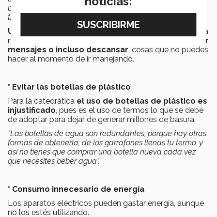
noticias:
público, para que la gente prefiera este medio de
transporte"
, afirmó.
Un extra del transporte público
que la ambientalista
menciona es
la posibilidad de poder leer, contestar
mensajes o incluso descansar
, cosas que no puedes
hacer al momento de ir manejando.
* Evitar las botellas de plástico
Para la catedrática
el uso de botellas de plástico es
injustificado
, pues es el uso de termos lo que se debe
de adoptar para dejar de generar millones de basura.
“Las botellas de agua son redundantes, porque hay otras
formas de obtenerla, de los garrafones llenas tu termo, y
así no tienes que comprar una botella nueva cada vez
que necesites beber agua”.
* Consumo innecesario de energía
Los aparatos eléctricos pueden gastar energía, aunque
no los estés utilizando.