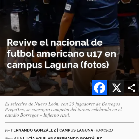
Revive el nacional de
futbol americano u17 en
campus Laguna (fotos)
Facebook
X
El selectivo de Nuevo León, con 23 jugadores de Borregos
PrepaTec, se consagró campeón del torneo celebrado en el
estadio Borregos – Infierno Azul.
Por
- 03/07/2023
FERNANDO GONZÁLEZ | CAMPUS LAGUNA
Fotos
ANA LUCÍA AGUILAR Y FERNANDO GONZÁLEZ