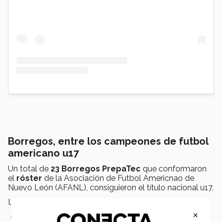
Borregos, entre los campeones de futbol
americano u17
Un total de
23 Borregos PrepaTec
que conformaron
el
róster
de la Asociación de Futbol Americnao de
Nuevo León (AFANL), consiguieron el título nacional u17.
Los
jugadores
en cuestión son:
×
DB, Daniel Ornelas Rodríguez