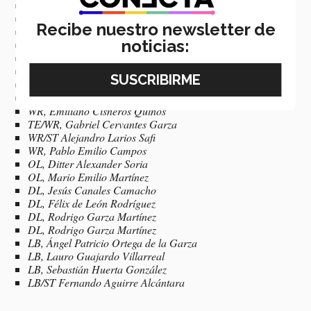
DB, Emilio Haros Guajardo
DB, Marcelo Huerta Garza
Recibe nuestro newsletter de
DB, Diego Sebastián Guajardo
noticias:
DB/ST, Hernán Miñarro Sánchez
QB, Homero Montano Palacios
RB, Mario Luis Contreras Rivera
RB, Juan Rodolfo Cantú Hinojosa
WR, Fernando Cornejo Ahuja
WR, Emiliano Cisneros Quiños
TE/WR, Gabriel Cervantes Garza
WR/ST Alejandro Larios Safi
WR, Pablo Emilio Campos
OL, Ditter Alexander Soria
OL, Mario Emilio Martínez
DL, Jesús Canales Camacho
DL, Félix de León Rodríguez
DL, Rodrigo Garza Martínez
DL, Rodrigo Garza Martínez
LB, Ángel Patricio Ortega de la Garza
LB, Lauro Guajardo Villarreal
LB, Sebastián Huerta González
LB/ST Fernando Aguirre Alcántara