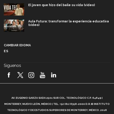
El joven que hizo del baile su vida (video)
Aula Futura: transformar la experiencia educativa
(video)
Más que un festival cultural: así es la magia de
VIBRART 2026 (video)
CAMBIAR IDIOMA
ES
Javier Guzmán: investigación con impacto social
(video)
Síguenos
¡México, en el top del mundial de robótica FIRST
2026! (video)
Vida Tec: Pasión, disciplina y básquetbol, con Gael
Adame (video)
A
AV. EUGENIO GARZA SADA 2501 SUR COL. TECNOLÓGICO C.P. 64849 |
L
¿Cómo es el Modelo Educativo Tec? (video)
MONTERREY, NUEVO LEÓN, MÉXICO | TEL. +52 (81) 8358-2000 D.R.© INSTITUTO
TECNOLÓGICO Y DE ESTUDIOS SUPERIORES DE MONTERREY, MÉXICO. 2018