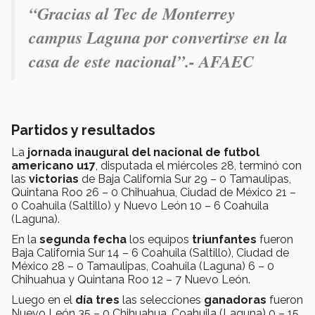
“Gracias al Tec de Monterrey
campus Laguna por convertirse en la
casa de este nacional”.- AFAEC
Partidos y resultados
La
jornada inaugural del nacional de futbol
americano u17
, disputada el miércoles 28, terminó con
las
victorias
de Baja California Sur 29 – 0 Tamaulipas,
Quintana Roo 26 – 0 Chihuahua, Ciudad de México 21 –
0 Coahuila (Saltillo) y Nuevo León 10 – 6 Coahuila
(Laguna).
En la
segunda fecha
los equipos
triunfantes
fueron
Baja California Sur 14 – 6 Coahuila (Saltillo), Ciudad de
México 28 – 0 Tamaulipas, Coahuila (Laguna) 6 – 0
Chihuahua y Quintana Roo 12 – 7 Nuevo León.
Luego en el
día tres
las selecciones
ganadoras
fueron
Nuevo León 35 – 0 Chihuahua, Coahuila (Laguna) 0 – 15