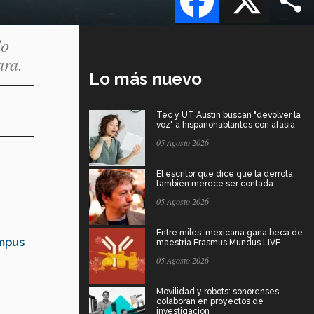
do
ara.
Lo más nuevo
Tec y UT Austin buscan "devolver la
voz" a hispanohablantes con afasia
05 Agosto 2026
El escritor que dice que la derrota
también merece ser contada
05 Agosto 2026
Entre miles: mexicana gana beca de
ampus
maestría Erasmus Mundus LIVE
05 Agosto 2026
Movilidad y robots: sonorenses
colaboran en proyectos de
investigación