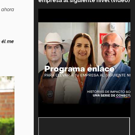
empresa al siguiente nivel (video)
y ahora
 él me