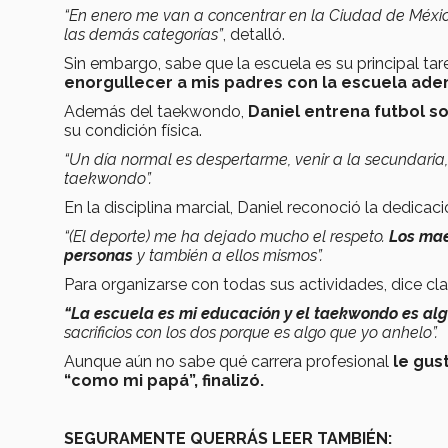
“En enero me van a concentrar en la Ciudad de Méxi
las demás categorías”
, detalló.
Sin embargo, sabe que la escuela es su principal tar
enorgullecer a mis padres con la escuela ad
Además del taekwondo,
Daniel entrena futbol s
su condición física.
“Un día normal es despertarme, venir a la secundaria,
taekwondo”.
En la disciplina marcial, Daniel reconoció la dedicac
“(El deporte) me ha dejado mucho el respeto.
Los mae
personas
y también a ellos mismos”.
Para organizarse con todas sus actividades, dice clas
“La escuela es mi educación y el taekwondo es alg
sacrificios con los dos porque es algo que yo anhelo”.
Aunque aún no sabe qué carrera profesional
le gus
“como mi papá”, finalizó.
SEGURAMENTE QUERRÁS LEER TAMBIÉN: