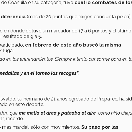
e de Coahuila en su categoría, tuvo
cuatro combates de lo
 diferencia
(más de 20 puntos que exigen concluir la pelea)
oo en donde obtuvo un marcador de 17 a 6 puntos y el último
resultado de 9 a 5.
participado,
en febrero de este año buscó la misma
 lugar.
todo en los entrenamientos. Siempre intento cansarme para en l
edallas y en el torneo las recoges".
Osvaldo, su hermano de 21 años egresado de PrepaTec, ha si
ado en este deporte.
erdan que
me metía al área y pateaba al aire,
como niño chiqui
é”
, recordó.
o más marcial, sólo con movimientos.
Su paso por las