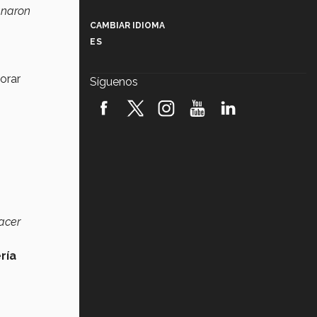
Más que un festival cultural: así es
anaron
la magia de VIBRART 2026 (video)
CAMBIAR IDIOMA
ES
Javier Guzmán: investigación con
impacto social (video)
orar
Síguenos
¡México, en el top del mundial de
robótica FIRST 2026! (video)
Vida Tec: Pasión, disciplina y
básquetbol, con Gael Adame
(video)
¿Cómo es el Modelo Educativo
Tec? (video)
acer
Vida Tec: Feminismo e Inteligencia
Artificial, Paola Ricaurte (video)
ría