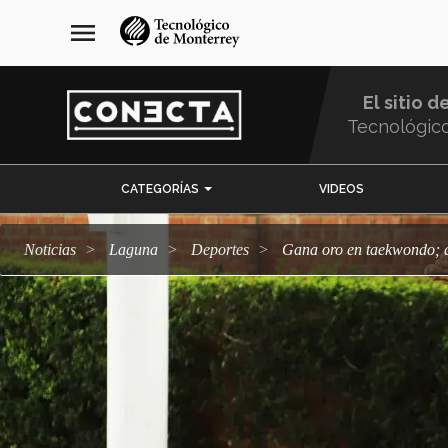
Pasar
navegación
menu
al
principal
contenido
principal
El sitio d
Tecnológic
Menu
CATEGORÍAS
VIDEOS
Comunidad
Noticias
Laguna
deportes
Gana oro en taekwondo; 