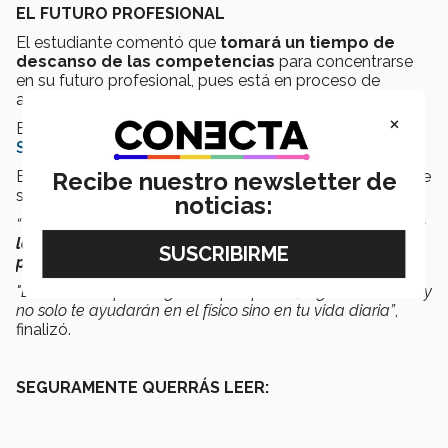
EL FUTURO PROFESIONAL
El estudiante comentó que
tomará un tiempo de
descanso de las competencias
para concentrarse
en su futuro profesional, pues está en proceso de
admisión para el Tec de Monterrey en Laguna.
×
El joven busca estudiar
Ingeniería Industrial y de
Sistemas
.
El trabajo en el gimnasio seguirá y el gusto por cuidar de
Recibe nuestro newsletter de
su físico y mente también.
noticias:
“Yo les
digo a los lectores de CONECTA que sí se puede
lograr el físico de tus sueños.
Todo es
disciplina,
perseverancia y fuerza de voluntad.
"Lo necesitas para lograr lo que quieres, lograr tus metas y
no solo te ayudarán en el físico sino en tu vida diaria”
,
finalizó.
SEGURAMENTE QUERRÁS LEER: