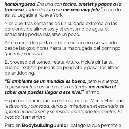
hamburguesa
. Era una con
tocino, omelet y papas a la
francesa,
todos decían que
me veía muy feliz”,
recordó
así su llegada a Nueva York.
Y es que, tras semanas de un cuidado extremo en las
porciones de alimentos y el consumo de agua, el
estudiante podría relajarse un poco.
Arturo recordó que la competencia inició ese sábado
desde las 9:00 horas hasta la madrugada del domingo,
“fue muy cansado”.
El proceso del torneo, relata Arturo, incluía pintar su
cuerpo, realizar pruebas de polígrafo y pasar los filtros
de antidoping.
“El ambiente de un mundial es bueno,
pero vi cuerpos
impresionantes con un proceso natural y
me motivó el
saber que puedes llegar a ese nivel”
,
afirmó.
Su primera participación en la categoría, Men´s Physique,
“estuvo muy cansada, duras 15 minutos en el escenario, se
aprieta el abdomen y se respira apretando los dientes. Es
pesado”,
remembró
Pero en
Bodybuilding Junior
, categoría que permite a