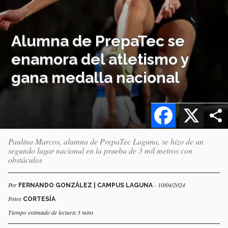
Alumna de PrepaTec se
enamora del atletismo y
gana medalla nacional
Facebook
X
Paulina Marcos, alumna de PrepaTec Laguna, se hizo de un
segundo lugar nacional en la prueba de 3 mil metros con
obstáculos
Por
- 10/04/2024
FERNANDO GONZÁLEZ | CAMPUS LAGUNA
Fotos
CORTESÍA
Tiempo estimado de lectura:3 mins