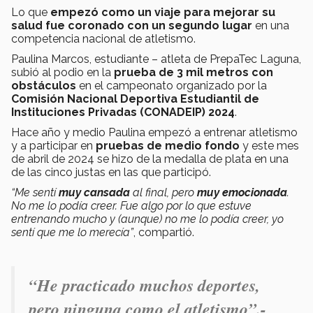
Lo que
empezó como un viaje para mejorar su
salud
fue coronado con un segundo lugar
en una
competencia nacional de atletismo.
Paulina Marcos, estudiante – atleta de PrepaTec Laguna,
subió al podio en la
prueba de 3 mil metros con
obstáculos
en el campeonato organizado por la
Comisión Nacional Deportiva Estudiantil de
Instituciones Privadas (CONADEIP) 2024
.
Hace año y medio Paulina empezó a entrenar atletismo
y a participar en
pruebas de medio fondo
y este mes
de abril de 2024 se hizo de la medalla de plata en una
de las cinco justas en las que participó.
“Me sentí
muy cansada
al final, pero
muy emocionada
.
No me lo podía creer. Fue algo por lo que estuve
entrenando mucho y (aunque) no me lo podía creer, yo
sentí que me lo merecía”
, compartió.
“He practicado muchos deportes,
pero ninguna como el atletismo”.-