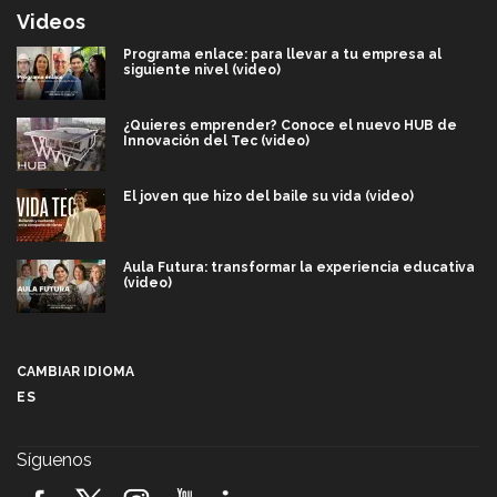
Videos
Programa enlace: para llevar a tu empresa al
siguiente nivel (video)
¿Quieres emprender? Conoce el nuevo HUB de
Innovación del Tec (video)
El joven que hizo del baile su vida (video)
Aula Futura: transformar la experiencia educativa
(video)
Más que un festival cultural: así es la magia de
VIBRART 2026 (video)
CAMBIAR IDIOMA
ES
Javier Guzmán: investigación con impacto social
(video)
Síguenos
¡México, en el top del mundial de robótica FIRST
2026! (video)