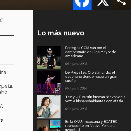
de
Lo más nuevo
Borregos CCM van por el
campeonato en Liga Mayor de
americano
06 Agosto 2026
ina
De PrepaTec Qro al mundo: el
escenario donde nació un gran
sueño
 que
la
06 Agosto 2026
mino
Tec y UT Austin buscan "devolver la
voz" a hispanohablantes con afasia
s
”,
05 Agosto 2026
es
En la ONU: mexicana y EXATEC
representó en Nueva York a la
juventud