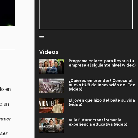
Videos
Programa enlace: para llevar a tu
empresa al siguiente nivel (video)
¿Quieres emprender? Conoce el
nuevo HUB de Innovación del Tec
do en
(video)
El joven que hizo del baile su vida
bién
(video)
hacer
Aula Futura: transformar la
experiencia educativa (video)
ser