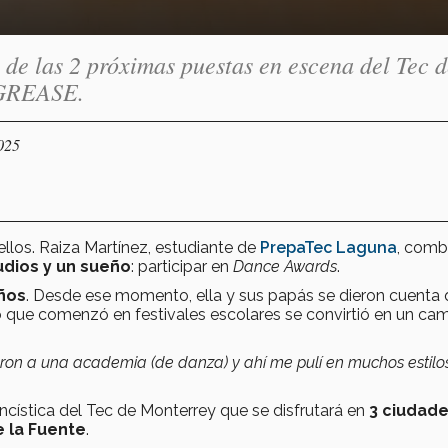
 de las 2 próximas puestas en escena del Tec 
 GREASE.
025
ellos. Raiza Martínez, estudiante de
PrepaTec Laguna
, comb
udios y un sueño
: participar en
Dance Awards
.
ños
. Desde ese momento, ella y sus papás se dieron cuenta
lo que comenzó en festivales escolares se convirtió en un ca
ron a una academia (de danza) y ahí me pulí en muchos estilo
ancística del Tec de Monterrey que se disfrutará en
3 ciudad
e la Fuente
.