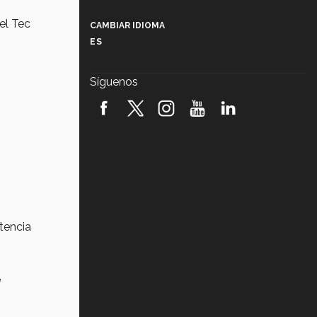
Más que un festival cultural: así es
la magia de VIBRART 2026 (video)
el Tec
CAMBIAR IDIOMA
ES
Javier Guzmán: investigación con
impacto social (video)
Síguenos
¡México, en el top del mundial de
robótica FIRST 2026! (video)
Vida Tec: Pasión, disciplina y
básquetbol, con Gael Adame
(video)
¿Cómo es el Modelo Educativo
Tec? (video)
tencia
Vida Tec: Feminismo e Inteligencia
Artificial, Paola Ricaurte (video)
a