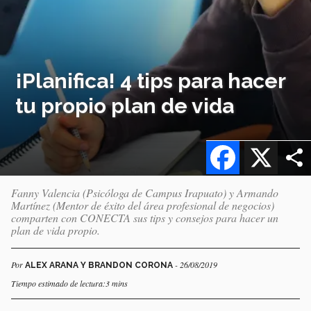
¡Planifica! 4 tips para hacer
tu propio plan de vida
Facebook
X
Fanny Valencia (Psicóloga de Campus Irapuato) y Armando
Martínez (Mentor de éxito del área profesional de negocios)
comparten con CONECTA sus tips y consejos para hacer un
plan de vida propio.
Por
- 26/08/2019
ALEX ARANA Y BRANDON CORONA
Tiempo estimado de lectura:3 mins