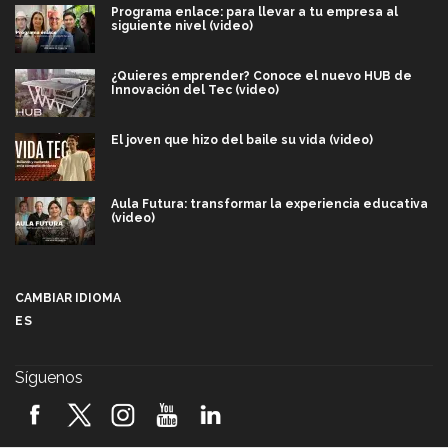
Programa enlace: para llevar a tu empresa al
siguiente nivel (video)
¿Quieres emprender? Conoce el nuevo HUB de
Innovación del Tec (video)
El joven que hizo del baile su vida (video)
Aula Futura: transformar la experiencia educativa
(video)
Más que un festival cultural: así es la magia de
VIBRART 2026 (video)
CAMBIAR IDIOMA
ES
Javier Guzmán: investigación con impacto social
(video)
Síguenos
¡México, en el top del mundial de robótica FIRST
2026! (video)