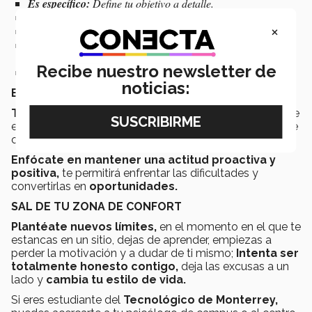
Es específico:
Define tu objetivo a detalle.
Es mensurable:
¿Cómo sabrás que tu meta se ha logrado?
×
Es alcanzable:
Sé realista.
Es relevante:
Está alineado con el rumbo que quieres que tu
vida tome.
Recibe nuestro newsletter de
Es limitado en el tiempo:
Ponles fecha.
noticias:
ELIGE SIEMPRE LA EXCELENCIA
Trabaja el doble;
no te canses; no te venzas. Enfócate
en
aprender más sobre ti y el mundo,
pues sólo ese
conocimiento te dará la llave para el éxito que deseas.
Enfócate en mantener una actitud proactiva y
positiva,
te permitirá enfrentar las dificultades y
convertirlas en
oportunidades.
SAL DE TU ZONA DE CONFORT
Plantéate nuevos límites,
en el momento en el que te
estancas en un sitio, dejas de aprender, empiezas a
perder la motivación y a dudar de ti mismo;
Intenta ser
totalmente honesto contigo,
deja las excusas a un
lado y
cambia tu estilo de vida.
Si eres estudiante del
Tecnológico de Monterrey,